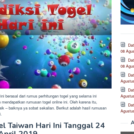
Dat
08 Agu
Dat
08 Agu
Dat
Agustu
Dat
ni berasal dari rumus perhitungan togel yang selama ini
Agustu
h mendapatkan rumusan togel online ini. Oleh karena itu,
Dat
aik – baiknya ya sobat sekalian. Berikut adalah hasil rumusan
Agustu
.
A
l Taiwan Hari Ini Tanggal 24
April 2019