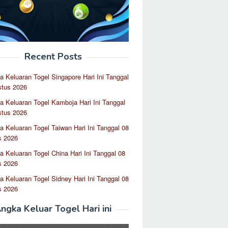
Recent Posts
a Keluaran Togel Singapore Hari Ini Tanggal
stus 2026
a Keluaran Togel Kamboja Hari Ini Tanggal
stus 2026
a Keluaran Togel Taiwan Hari Ini Tanggal 08
s 2026
a Keluaran Togel China Hari Ini Tanggal 08
s 2026
a Keluaran Togel Sidney Hari Ini Tanggal 08
s 2026
ngka Keluar Togel Hari ini