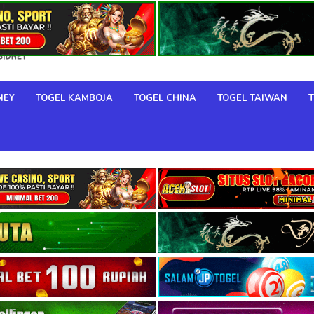
NEY
TOGEL KAMBOJA
TOGEL CHINA
TOGEL TAIWAN
T