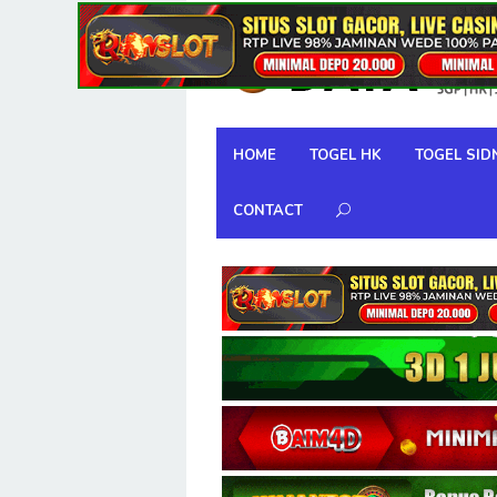
Skip
to
content
HOME
TOGEL HK
TOGEL SID
CONTACT