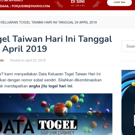
 KELUARAN TOGEL TAIWAN HARI INI TANGGAL 24 APRIL 2019
el Taiwan Hari Ini Tanggal
Search
 April 2019
for:
min
Posted on
April 23, 2019
ne? kami menyediakan Data Keluaran Togel Taiwan Hari Ini
nkan dengan nomor sobat sendiri. Silahkan dikombinasikan
ntuk mendapatkan
angka jitu togel hari ini
.