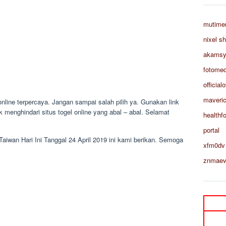
mutimer
nixel s
akamsy
fotomed
official
maveric
online terpercaya. Jangan sampai salah pilih ya. Gunakan link
 menghindari situs togel online yang abal – abal. Selamat
healthfo
portal
aiwan Hari Ini Tanggal 24 April 2019 ini kami berikan. Semoga
xfm0dv
znmae