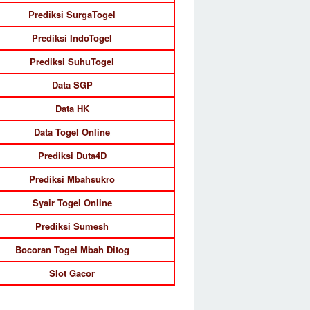
Prediksi SurgaTogel
Prediksi IndoTogel
Prediksi SuhuTogel
Data SGP
Data HK
Data Togel Online
Prediksi Duta4D
Prediksi Mbahsukro
Syair Togel Online
Prediksi Sumesh
Bocoran Togel Mbah Ditog
Slot Gacor