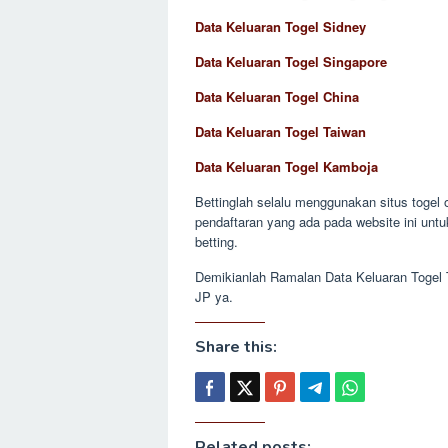
Data Keluaran Togel Sidney
Data Keluaran Togel Singapore
Data Keluaran Togel China
Data Keluaran Togel Taiwan
Data Keluaran Togel Kamboja
Bettinglah selalu menggunakan situs togel 
pendaftaran yang ada pada website ini untuk
betting.
Demikianlah Ramalan Data Keluaran Togel T
JP ya.
Share this:
Related posts: