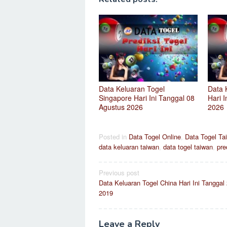
Data Keluaran Togel
Data 
Singapore Hari Ini Tanggal 08
Hari 
Agustus 2026
2026
Posted in
Data Togel Online
,
Data Togel Ta
data keluaran taiwan
,
data togel taiwan
,
pre
Post
Previous post
Data Keluaran Togel China Hari Ini Tanggal 
navigation
2019
Leave a Reply