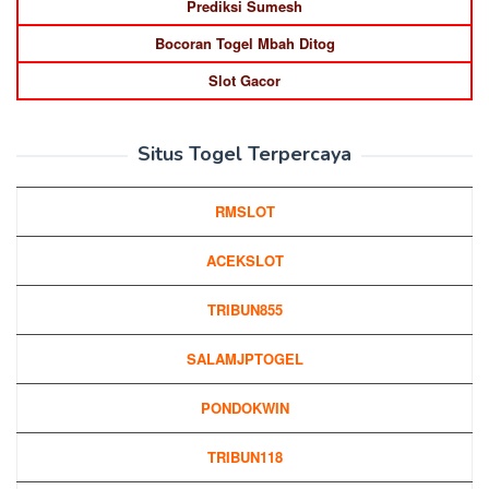
Prediksi Sumesh
Bocoran Togel Mbah Ditog
Slot Gacor
Situs Togel Terpercaya
RMSLOT
ACEKSLOT
TRIBUN855
SALAMJPTOGEL
PONDOKWIN
TRIBUN118