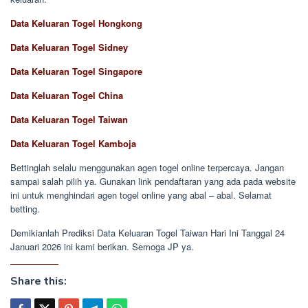
Data Keluaran Togel Hongkong
Data Keluaran Togel Sidney
Data Keluaran Togel Singapore
Data Keluaran Togel China
Data Keluaran Togel Taiwan
Data Keluaran Togel Kamboja
Bettinglah selalu menggunakan agen togel online terpercaya. Jangan
sampai salah pilih ya. Gunakan link pendaftaran yang ada pada website
ini untuk menghindari agen togel online yang abal – abal. Selamat
betting.
Demikianlah Prediksi Data Keluaran Togel Taiwan Hari Ini Tanggal 24
Januari 2026 ini kami berikan. Semoga JP ya.
Share this: