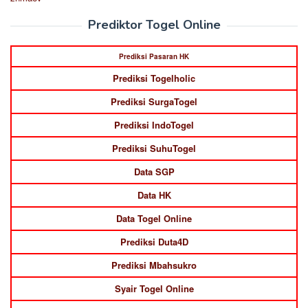
Prediktor Togel Online
Prediksi Pasaran HK
Prediksi Togelholic
Prediksi SurgaTogel
Prediksi IndoTogel
Prediksi SuhuTogel
Data SGP
Data HK
Data Togel Online
Prediksi Duta4D
Prediksi Mbahsukro
Syair Togel Online