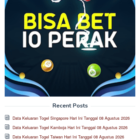
Recent Posts
Data Keluaran Togel Singapore Hari Ini Tanggal 08 Agustus 2026
Data Keluaran Togel Kamboja Hari Ini Tanggal 08 Agustus 2026
Data Keluaran Togel Taiwan Hari Ini Tanggal 08 Agustus 2026