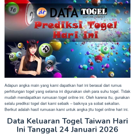
Adapun angka main yang kami dapatkan hari ini berasal dari rumus
perhitungan togel yang selama ini digunakan oleh para suhu togel. Tidak
mudah mendapatkan rumusan togel online ini. Oleh karena itu, gunakan
selalu prediksi togel dari kami sebaik – baiknya ya sobat sekalian.
Berikut adalah hasil rumusan kami untuk angka jitu togel online hari ini.
Data Keluaran Togel Taiwan Hari
Ini Tanggal 24 Januari 2026