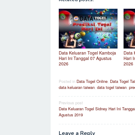
Data Keluaran Togel Kamboja
Data 
Hari Ini Tanggal 07 Agustus
Hari 
2026
2026
Posted in
Data Togel Online
,
Data Togel Ta
data keluaran taiwan
,
data togel taiwan
,
pre
Post
Previous post
Data Keluaran Togel Sidney Hari Ini Tangga
navigation
Agustus 2019
Leave a Reply