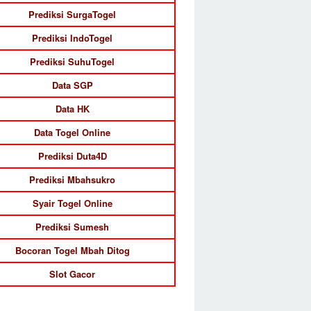
Prediksi SurgaTogel
Prediksi IndoTogel
Prediksi SuhuTogel
Data SGP
Data HK
Data Togel Online
Prediksi Duta4D
Prediksi Mbahsukro
Syair Togel Online
Prediksi Sumesh
Bocoran Togel Mbah Ditog
Slot Gacor