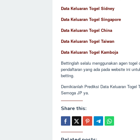
Data Keluaran Togel Sidney
Data Keluaran Togel Singapore
Data Keluaran Togel China
Data Keluaran Togel Taiwan
Data Keluaran Togel Kamboja
Bettinglah selalu menggunakan agen togel o
pendaftaran yang ada pada website ini untuk
betting.
Demikianlah Prediksi Data Keluaran Togel T
Semoga JP ya.
Share this:
Related posts: