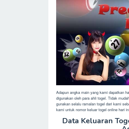
Adapun angka main yang kami dapatkan hari 
digunakan oleh para ahli togel. Tidak muda
gunakan selalu ramalan togel dari kami seb
kami untuk nomor keluar togel online hari ini
Data Keluaran Toge
A