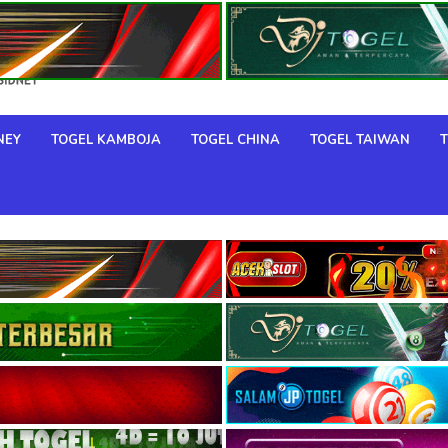
NEY
TOGEL KAMBOJA
TOGEL CHINA
TOGEL TAIWAN
T