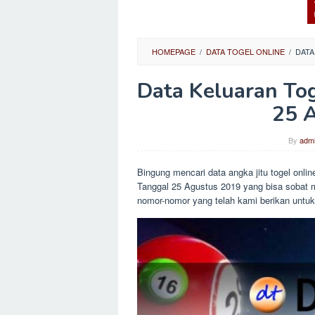
HOMEPAGE
/
DATA TOGEL ONLINE
/
DATA
Data Keluaran Tog
25 
By
adm
Bingung mencari data angka jitu togel onli
Tanggal 25 Agustus 2019 yang bisa sobat m
nomor-nomor yang telah kami berikan unt