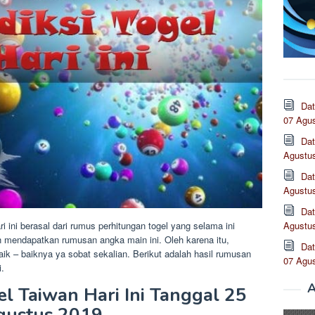
Dat
07 Agu
Dat
Agustu
Dat
Agustu
Dat
ini berasal dari rumus perhitungan togel yang selama ini
Agustu
h mendapatkan rumusan angka main ini. Oleh karena itu,
Dat
aik – baiknya ya sobat sekalian. Berikut adalah hasil rumusan
07 Agu
.
A
l Taiwan Hari Ini Tanggal 25
gustus 2019