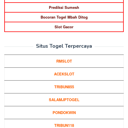
Prediksi Sumesh
Bocoran Togel Mbah Ditog
Slot Gacor
Situs Togel Terpercaya
RMSLOT
ACEKSLOT
TRIBUN855
SALAMJPTOGEL
PONDOKWIN
TRIBUN118