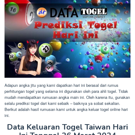
Adapun angka jitu yang kami dapatkan hari ini berasal dari rumus
perhitungan togel yang selama ini digunakan oleh para ahli togel. Tidak
mudah mendapatkan rumusan angka main ini. Oleh karena itu, gunakan
selalu prediksi togel dari kami sebaik – baiknya ya sobat sekalian.
Berikut adalah hasil rumusan kami untuk angka keluar togel online hari
ini.
Data Keluaran Togel Taiwan Hari