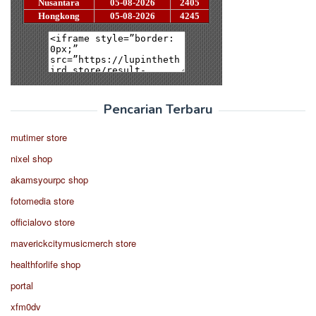
Pencarian Terbaru
mutimer store
nixel shop
akamsyourpc shop
fotomedia store
officialovo store
maverickcitymusicmerch store
healthforlife shop
portal
xfm0dv