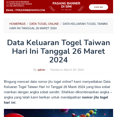
HOMEPAGE
/
DATA TOGEL ONLINE
/
DATA KELUARAN TOGEL TAIWAN
HARI INI TANGGAL 26 MARET 2024
Data Keluaran Togel Taiwan
Hari Ini Tanggal 26 Maret
2024
By
admin
Posted on
March 25, 2024
Bingung mencari data nomor jitu togel online? kami menyediakan Data
Keluaran Togel Taiwan Hari Ini Tanggal 26 Maret 2024 yang bisa sobat
mainkan dengan angka sobat sendiri. Silahkan dikombinasikan angka –
angka yang telah kami berikan untuk mendapatkan
nomor jitu togel
hari ini
.