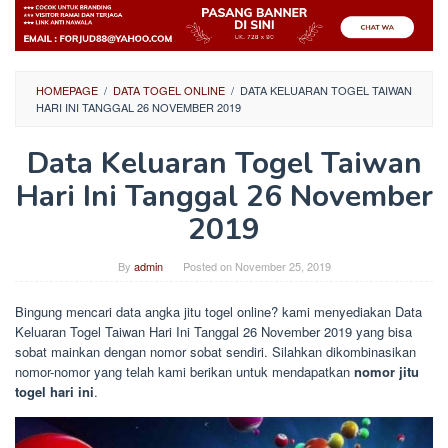
HOMEPAGE
/
DATA TOGEL ONLINE
/
DATA KELUARAN TOGEL TAIWAN
HARI INI TANGGAL 26 NOVEMBER 2019
Data Keluaran Togel Taiwan
Hari Ini Tanggal 26 November
2019
By
admin
Posted on
November 25, 2019
Bingung mencari data angka jitu togel online? kami menyediakan Data
Keluaran Togel Taiwan Hari Ini Tanggal 26 November 2019 yang bisa
sobat mainkan dengan nomor sobat sendiri. Silahkan dikombinasikan
nomor-nomor yang telah kami berikan untuk mendapatkan
nomor jitu
togel hari ini
.