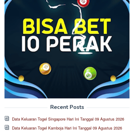
Recent Posts
Data Keluaran Togel Singapore Hari Ini Tanggal 09 Agustus 2026
Data Keluaran Togel Kamboja Hari Ini Tanggal 09 Agustus 2026