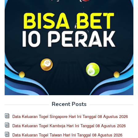
Recent Posts
Data Keluaran Togel Singapore Hari Ini Tanggal 08 Agustus 2026
Data Keluaran Togel Kamboja Hari Ini Tanggal 08 Agustus 2026
Data Keluaran Togel Taiwan Hari Ini Tanggal 08 Agustus 2026