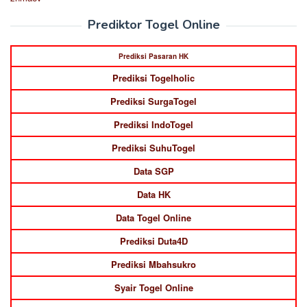
Prediktor Togel Online
Prediksi Pasaran HK
Prediksi Togelholic
Prediksi SurgaTogel
Prediksi IndoTogel
Prediksi SuhuTogel
Data SGP
Data HK
Data Togel Online
Prediksi Duta4D
Prediksi Mbahsukro
Syair Togel Online