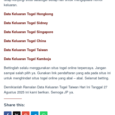
keluaran.
Data Keluaran Togel Hongkong
Data Keluaran Togel Sidney
Data Keluaran Togel Singapore
Data Keluaran Togel China
Data Keluaran Togel Taiwan
Data Keluaran Togel Kamboja
Bettinglah selalu menggunakan situs togel online terpercaya. Jangan
sampai salah pilih ya. Gunakan link pendaftaran yang ada pada situs ini
untuk menghindari situs togel online yang abal – abal. Selamat betting.
Demikianlah Ramalan Data Keluaran Togel Taiwan Hari Ini Tanggal 27
Agustus 2025 ini kami berikan. Semoga JP ya.
Share this: