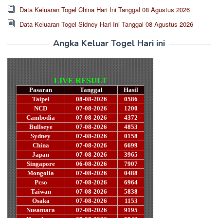
Data Keluaran Togel China Hari Ini Tanggal 08 Agustus 2026
Data Keluaran Togel Sidney Hari Ini Tanggal 08 Agustus 2026
Angka Keluar Togel Hari ini