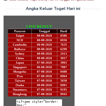
Angka Keluar Togel Hari ini