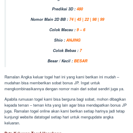
Prediksi 3D :
480
Nomor Main 2D BB :
74 | 45 | 22 | 98 | 99
Colok Macau :
9 – 6
Shio :
ANJING
Colok Bebas :
7
Besar / Kecil :
BESAR
Ramalan Angka keluar togel hari ini yang kami berikan ini mudah –
mudahan bisa memberikan sobat bonus JP. Ingat untuk
mengkombinasikannya dengan nomor main dari sobat sendiri juga ya.
Apabila rumusan togel kami bisa berguna bagi sobat, mohon dibagikan
kepada teman – teman kita yang lain agar bisa mendapatkan bonus JP
juga. Ramalan togel online akan kami berikan setiap harinya jadi tetap
kunjungi website datatogel setiap hari untuk mengupdate angka
keluaran.