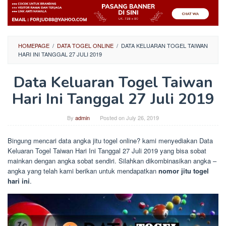
HOMEPAGE
/
DATA TOGEL ONLINE
/
DATA KELUARAN TOGEL TAIWAN
HARI INI TANGGAL 27 JULI 2019
Data Keluaran Togel Taiwan
Hari Ini Tanggal 27 Juli 2019
By
admin
Posted on
July 26, 2019
Bingung mencari data angka jitu togel online? kami menyediakan Data
Keluaran Togel Taiwan Hari Ini Tanggal 27 Juli 2019 yang bisa sobat
mainkan dengan angka sobat sendiri. Silahkan dikombinasikan angka –
angka yang telah kami berikan untuk mendapatkan
nomor jitu togel
hari ini
.