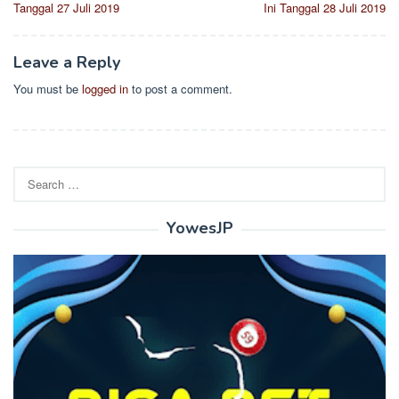
Tanggal 27 Juli 2019
Ini Tanggal 28 Juli 2019
Leave a Reply
You must be
logged in
to post a comment.
Search
for:
YowesJP