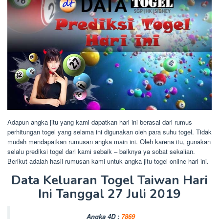
Adapun angka jitu yang kami dapatkan hari ini berasal dari rumus
perhitungan togel yang selama ini digunakan oleh para suhu togel. Tidak
mudah mendapatkan rumusan angka main ini. Oleh karena itu, gunakan
selalu prediksi togel dari kami sebaik – baiknya ya sobat sekalian.
Berikut adalah hasil rumusan kami untuk angka jitu togel online hari ini.
Data Keluaran Togel Taiwan Hari
Ini Tanggal 27 Juli 2019
Angka 4D :
7869