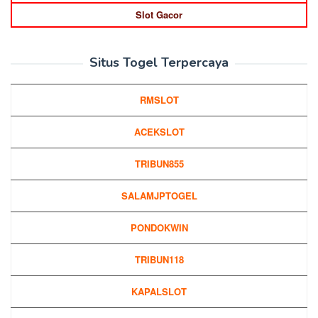
Slot Gacor
Situs Togel Terpercaya
RMSLOT
ACEKSLOT
TRIBUN855
SALAMJPTOGEL
PONDOKWIN
TRIBUN118
KAPALSLOT