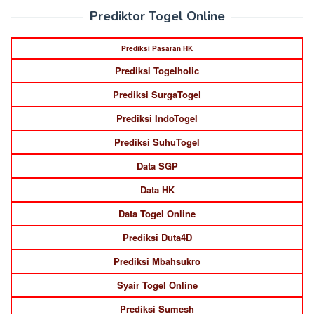
Prediktor Togel Online
Prediksi Pasaran HK
Prediksi Togelholic
Prediksi SurgaTogel
Prediksi IndoTogel
Prediksi SuhuTogel
Data SGP
Data HK
Data Togel Online
Prediksi Duta4D
Prediksi Mbahsukro
Syair Togel Online
Prediksi Sumesh