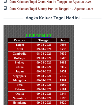
Data Keluaran Togel China Hari Ini Tanggal 10 Agustus 2026
Data Keluaran Togel Sidney Hari Ini Tanggal 10 Agustus 2026
Angka Keluar Togel Hari ini