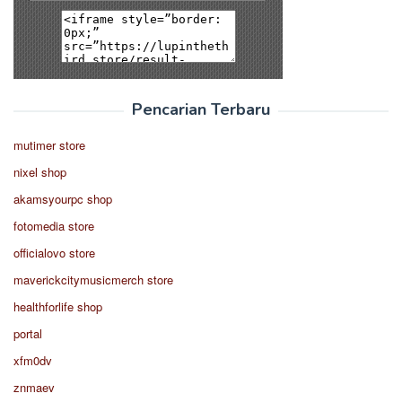
Pencarian Terbaru
mutimer store
nixel shop
akamsyourpc shop
fotomedia store
officialovo store
maverickcitymusicmerch store
healthforlife shop
portal
xfm0dv
znmaev