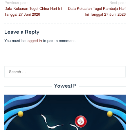
Post
Previous post
Next post
Data Keluaran Togel China Hari Ini
Data Keluaran Togel Kamboja Hari
navigation
Tanggal 27 Juni 2026
Ini Tanggal 27 Juni 2026
Leave a Reply
You must be
logged in
to post a comment.
Search
for:
YowesJP