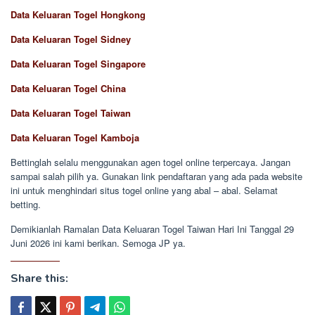
Data Keluaran Togel Hongkong
Data Keluaran Togel Sidney
Data Keluaran Togel Singapore
Data Keluaran Togel China
Data Keluaran Togel Taiwan
Data Keluaran Togel Kamboja
Bettinglah selalu menggunakan agen togel online terpercaya. Jangan
sampai salah pilih ya. Gunakan link pendaftaran yang ada pada website
ini untuk menghindari situs togel online yang abal – abal. Selamat
betting.
Demikianlah Ramalan Data Keluaran Togel Taiwan Hari Ini Tanggal 29
Juni 2026 ini kami berikan. Semoga JP ya.
Share this: