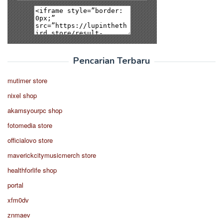
Pencarian Terbaru
mutimer store
nixel shop
akamsyourpc shop
fotomedia store
officialovo store
maverickcitymusicmerch store
healthforlife shop
portal
xfm0dv
znmaev