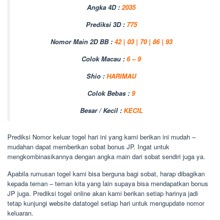
Angka 4D :
2035
Prediksi 3D :
775
Nomor Main 2D BB :
42 | 03 | 70 | 86 | 93
Colok Macau :
6 – 9
Shio :
HARIMAU
Colok Bebas :
9
Besar / Kecil :
KECIL
Prediksi Nomor keluar togel hari ini yang kami berikan ini mudah –
mudahan dapat memberikan sobat bonus JP. Ingat untuk
mengkombinasikannya dengan angka main dari sobat sendiri juga ya.
Apabila rumusan togel kami bisa berguna bagi sobat, harap dibagikan
kepada teman – teman kita yang lain supaya bisa mendapatkan bonus
JP juga. Prediksi togel online akan kami berikan setiap harinya jadi
tetap kunjungi website datatogel setiap hari untuk mengupdate nomor
keluaran.