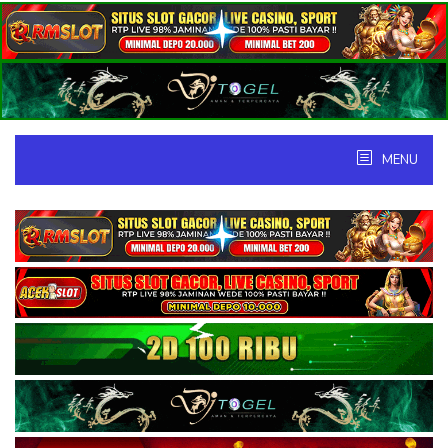
Skip
to
content
MENU