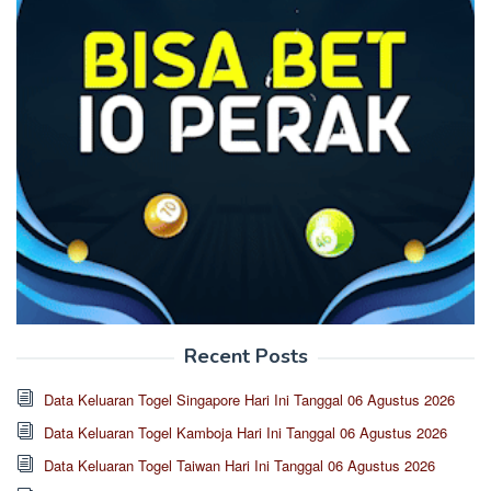
Recent Posts
Data Keluaran Togel Singapore Hari Ini Tanggal 06 Agustus 2026
Data Keluaran Togel Kamboja Hari Ini Tanggal 06 Agustus 2026
Data Keluaran Togel Taiwan Hari Ini Tanggal 06 Agustus 2026