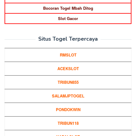
Bocoran Togel Mbah Ditog
Slot Gacor
Situs Togel Terpercaya
RMSLOT
ACEKSLOT
TRIBUN855
SALAMJPTOGEL
PONDOKWIN
TRIBUN118