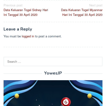
Post
Previous post
Next post
Data Keluaran Togel Sidney Hari
Data Keluaran Togel Myanmar
navigation
Ini Tanggal 30 April 2020
Hari Ini Tanggal 30 April 2020
Leave a Reply
You must be
logged in
to post a comment.
Search
for:
YowesJP