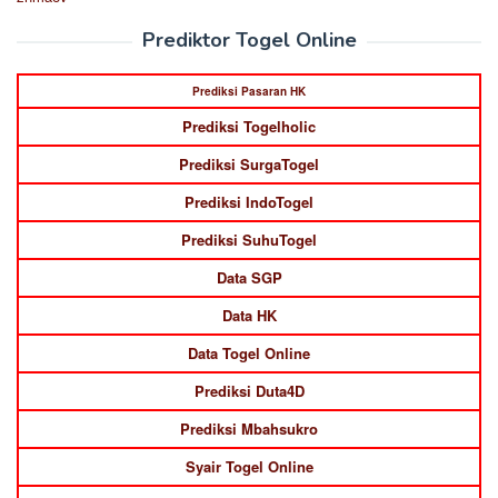
Prediktor Togel Online
Prediksi Pasaran HK
Prediksi Togelholic
Prediksi SurgaTogel
Prediksi IndoTogel
Prediksi SuhuTogel
Data SGP
Data HK
Data Togel Online
Prediksi Duta4D
Prediksi Mbahsukro
Syair Togel Online