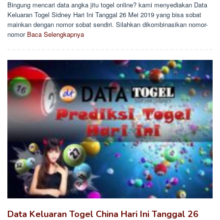
Bingung mencari data angka jitu togel online? kami menyediakan Data
Keluaran Togel Sidney Hari Ini Tanggal 26 Mei 2019 yang bisa sobat
mainkan dengan nomor sobat sendiri. Silahkan dikombinasikan nomor-
nomor
Baca Selengkapnya
Data Keluaran Togel China Hari Ini Tanggal 26