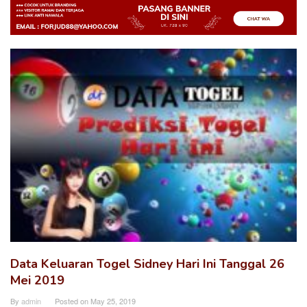
Data
Togel
Online
Terlengkap
Data Keluaran Togel Sidney Hari Ini Tanggal 26
Mei 2019
By
admin
Posted on
May 25, 2019