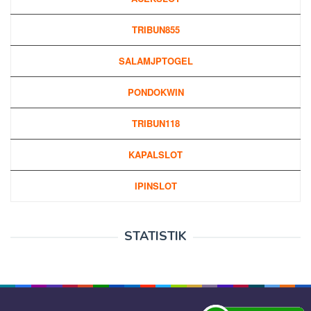
TRIBUN855
SALAMJPTOGEL
PONDOKWIN
TRIBUN118
KAPALSLOT
IPINSLOT
STATISTIK