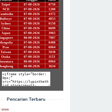
Pencarian Terbaru
 store