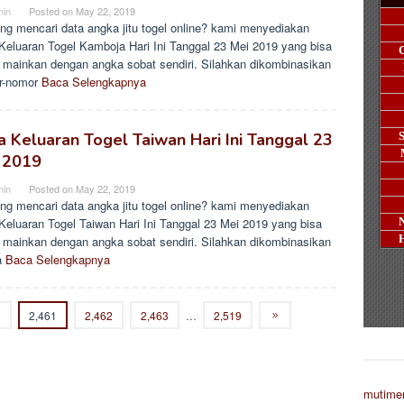
in
Posted on
May 22, 2019
ng mencari data angka jitu togel online? kami menyediakan
Keluaran Togel Kamboja Hari Ini Tanggal 23 Mei 2019 yang bisa
 mainkan dengan angka sobat sendiri. Silahkan dikombinasikan
r-nomor
Baca Selengkapnya
a Keluaran Togel Taiwan Hari Ini Tanggal 23
 2019
in
Posted on
May 22, 2019
ng mencari data angka jitu togel online? kami menyediakan
Keluaran Togel Taiwan Hari Ini Tanggal 23 Mei 2019 yang bisa
 mainkan dengan angka sobat sendiri. Silahkan dikombinasikan
a
Baca Selengkapnya
0
2,461
2,462
2,463
…
2,519
mutimer