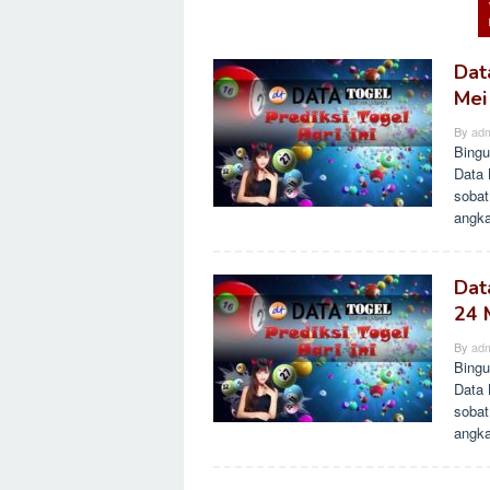
Dat
Data
Mei
Togel
Online
By
adm
Terlengkap
Bingu
Data 
sobat
angk
Dat
24 
By
adm
Bingu
Data 
sobat
angk