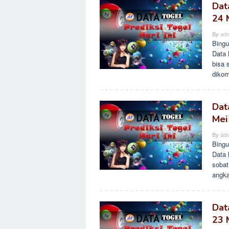
Dat
24 
By
adm
Bingu
Data 
bisa 
dikom
Dat
Mei
By
adm
Bingu
Data 
sobat
angk
Dat
23 