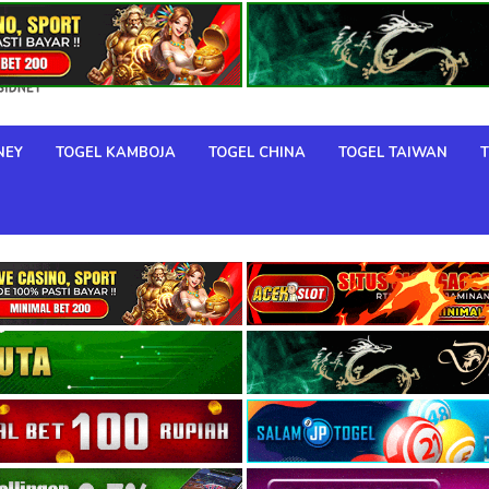
NEY
TOGEL KAMBOJA
TOGEL CHINA
TOGEL TAIWAN
T