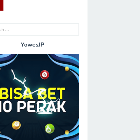
YowesJP