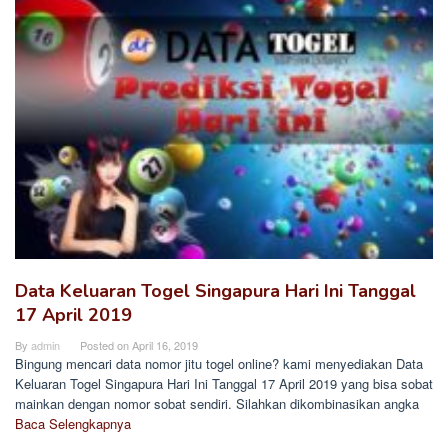
Data Keluaran Togel Singapura Hari Ini Tanggal
17 April 2019
By
admin
Posted on
April 16, 2019
Bingung mencari data nomor jitu togel online? kami menyediakan Data
Keluaran Togel Singapura Hari Ini Tanggal 17 April 2019 yang bisa sobat
mainkan dengan nomor sobat sendiri. Silahkan dikombinasikan angka
Baca Selengkapnya