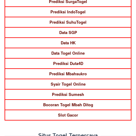
Prediksi SurgaTogel
Prediksi IndoTogel
Prediksi SuhuTogel
Data SGP
Data HK
Data Togel Online
Prediksi Duta4D
Prediksi Mbahsukro
Syair Togel Online
Prediksi Sumesh
Bocoran Togel Mbah Ditog
Slot Gacor
Situs Togel Terpercaya