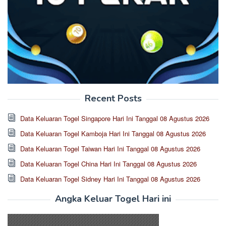
Recent Posts
Data Keluaran Togel Singapore Hari Ini Tanggal 08 Agustus 2026
Data Keluaran Togel Kamboja Hari Ini Tanggal 08 Agustus 2026
Data Keluaran Togel Taiwan Hari Ini Tanggal 08 Agustus 2026
Data Keluaran Togel China Hari Ini Tanggal 08 Agustus 2026
Data Keluaran Togel Sidney Hari Ini Tanggal 08 Agustus 2026
Angka Keluar Togel Hari ini