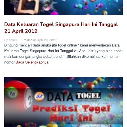
Data Keluaran Togel Singapura Hari Ini Tanggal
21 April 2019
By
admin
Posted on
April 20, 2019
Bingung mencari data angka jitu togel online? kami menyediakan Data
Keluaran Togel Singapura Hari Ini Tanggal 21 April 2019 yang bisa sobat
mainkan dengan angka sobat sendiri. Silahkan dikombinasikan nomor-
nomor
Baca Selengkapnya