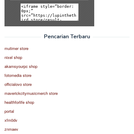
Pencarian Terbaru
mutimer store
nixel shop
akamsyourpc shop
fotomedia store
officialovo store
maverickcitymusicmerch store
healthforlife shop
portal
xfm0dv
znmaev