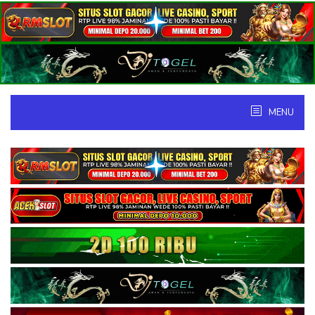
Skip
to
content
MENU