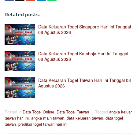
Related posts:
Data Keluaran Togel Singapore Hari Ini Tanggal
08 Agustus 2026
Data Keluaran Togel Kamboja Hari Ini Tanggal
08 Agustus 2026
Data Keluaran Togel Taiwan Hari Ini Tanggal 08
Agustus 2026
Posted in
Data Togel Online
,
Data Togel Taiwan
Tagged
angka keluar
taiwan hari ini
,
angka main taiwan
,
data keluaran taiwan
,
data togel
taiwan
,
prediksi togel taiwan hari ini