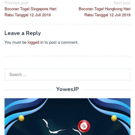
Post
Previous post
Next post
Bocoran Togel Singapore Hari
Bocoran Togel Hongkong Hari
navigation
Rabu Tanggal 12 Juli 2019
Rabu Tanggal 12 Juli 2019
Leave a Reply
You must be
logged in
to post a comment.
Search
for:
YowesJP