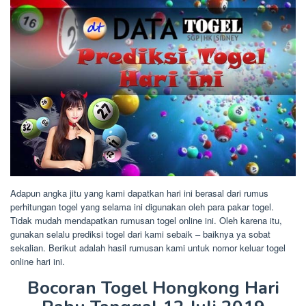
Adapun angka jitu yang kami dapatkan hari ini berasal dari rumus
perhitungan togel yang selama ini digunakan oleh para pakar togel.
Tidak mudah mendapatkan rumusan togel online ini. Oleh karena itu,
gunakan selalu prediksi togel dari kami sebaik – baiknya ya sobat
sekalian. Berikut adalah hasil rumusan kami untuk nomor keluar togel
online hari ini.
Bocoran Togel Hongkong Hari