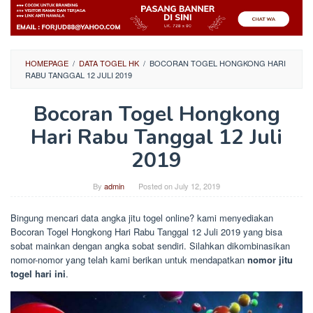
HOMEPAGE
/
DATA TOGEL HK
/
BOCORAN TOGEL HONGKONG HARI
RABU TANGGAL 12 JULI 2019
Bocoran Togel Hongkong
Hari Rabu Tanggal 12 Juli
2019
By
admin
Posted on
July 12, 2019
Bingung mencari data angka jitu togel online? kami menyediakan
Bocoran Togel Hongkong Hari Rabu Tanggal 12 Juli 2019 yang bisa
sobat mainkan dengan angka sobat sendiri. Silahkan dikombinasikan
nomor-nomor yang telah kami berikan untuk mendapatkan
nomor jitu
togel hari ini
.