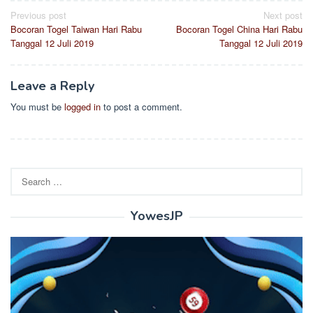
Post
Previous post
Next post
Bocoran Togel Taiwan Hari Rabu
Bocoran Togel China Hari Rabu
navigation
Tanggal 12 Juli 2019
Tanggal 12 Juli 2019
Leave a Reply
You must be
logged in
to post a comment.
Search
for:
YowesJP