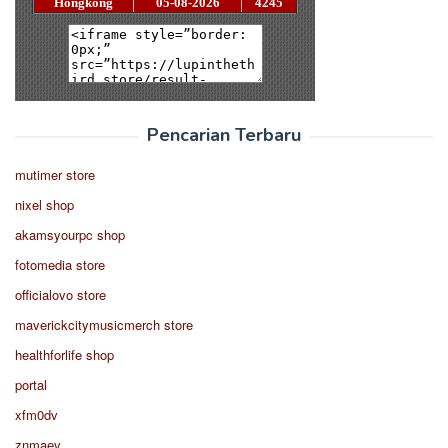
Pencarian Terbaru
mutimer store
nixel shop
akamsyourpc shop
fotomedia store
officialovo store
maverickcitymusicmerch store
healthforlife shop
portal
xfm0dv
znmaev