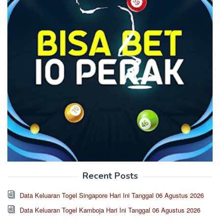
Recent Posts
Data Keluaran Togel Singapore Hari Ini Tanggal 06 Agustus 2026
Data Keluaran Togel Kamboja Hari Ini Tanggal 06 Agustus 2026