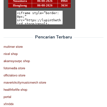
Pencarian Terbaru
mutimer store
nixel shop
akamsyourpc shop
fotomedia store
officialovo store
maverickcitymusicmerch store
healthforlife shop
portal
xfm0dv