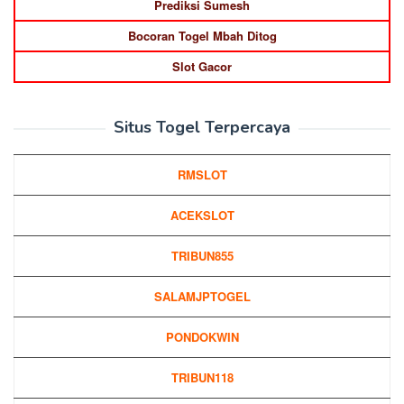
Prediksi Sumesh
Bocoran Togel Mbah Ditog
Slot Gacor
Situs Togel Terpercaya
RMSLOT
ACEKSLOT
TRIBUN855
SALAMJPTOGEL
PONDOKWIN
TRIBUN118