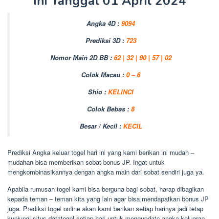
Ini Tanggal 01 April 2024
Angka 4D :
9094
Prediksi 3D :
723
Nomor Main 2D BB :
62 | 32 | 90 | 57 | 02
Colok Macau :
0 – 6
Shio :
KELINCI
Colok Bebas :
8
Besar / Kecil :
KECIL
Prediksi Angka keluar togel hari ini yang kami berikan ini mudah –
mudahan bisa memberikan sobat bonus JP. Ingat untuk
mengkombinasikannya dengan angka main dari sobat sendiri juga ya.
Apabila rumusan togel kami bisa berguna bagi sobat, harap dibagikan
kepada teman – teman kita yang lain agar bisa mendapatkan bonus JP
juga. Prediksi togel online akan kami berikan setiap harinya jadi tetap
kunjungi situs datatogel setiap hari untuk mengupdate angka keluaran.