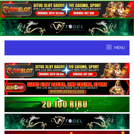
Skip
to
content
MENU