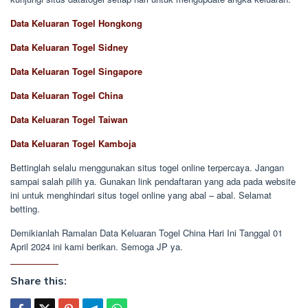
Data Keluaran Togel Hongkong
Data Keluaran Togel Sidney
Data Keluaran Togel Singapore
Data Keluaran Togel China
Data Keluaran Togel Taiwan
Data Keluaran Togel Kamboja
Bettinglah selalu menggunakan situs togel online terpercaya. Jangan
sampai salah pilih ya. Gunakan link pendaftaran yang ada pada website
ini untuk menghindari situs togel online yang abal – abal. Selamat
betting.
Demikianlah Ramalan Data Keluaran Togel China Hari Ini Tanggal 01
April 2024 ini kami berikan. Semoga JP ya.
Share this: