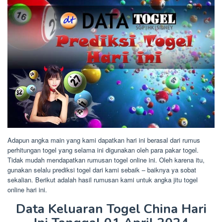
Adapun angka main yang kami dapatkan hari ini berasal dari rumus
perhitungan togel yang selama ini digunakan oleh para pakar togel.
Tidak mudah mendapatkan rumusan togel online ini. Oleh karena itu,
gunakan selalu prediksi togel dari kami sebaik – baiknya ya sobat
sekalian. Berikut adalah hasil rumusan kami untuk angka jitu togel
online hari ini.
Data Keluaran Togel China Hari