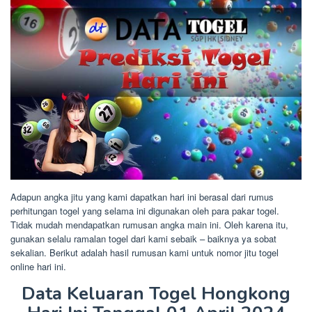
Adapun angka jitu yang kami dapatkan hari ini berasal dari rumus
perhitungan togel yang selama ini digunakan oleh para pakar togel.
Tidak mudah mendapatkan rumusan angka main ini. Oleh karena itu,
gunakan selalu ramalan togel dari kami sebaik – baiknya ya sobat
sekalian. Berikut adalah hasil rumusan kami untuk nomor jitu togel
online hari ini.
Data Keluaran Togel Hongkong