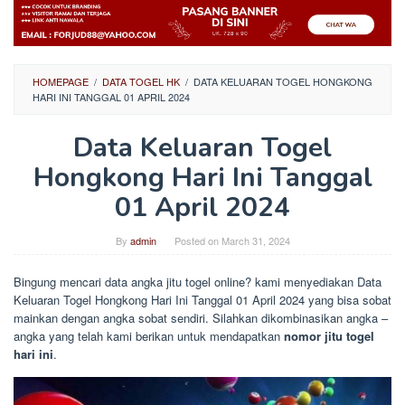
HOMEPAGE
/
DATA TOGEL HK
/
DATA KELUARAN TOGEL HONGKONG
HARI INI TANGGAL 01 APRIL 2024
Data Keluaran Togel
Hongkong Hari Ini Tanggal
01 April 2024
By
admin
Posted on
March 31, 2024
Bingung mencari data angka jitu togel online? kami menyediakan Data
Keluaran Togel Hongkong Hari Ini Tanggal 01 April 2024 yang bisa sobat
mainkan dengan angka sobat sendiri. Silahkan dikombinasikan angka –
angka yang telah kami berikan untuk mendapatkan
nomor jitu togel
hari ini
.