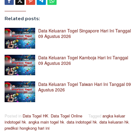
Related posts:
Data Keluaran Togel Singapore Hari Ini Tanggal
09 Agustus 2026
Data Keluaran Togel Kamboja Hari Ini Tanggal
09 Agustus 2026
Data Keluaran Togel Taiwan Hari Ini Tanggal 09
Agustus 2026
Posted in
Data Togel HK
,
Data Togel Online
Tagged
angka keluar
indotogel hk
,
angka main togel hk
,
data indotogel hk
,
data keluaran hk
,
prediksi hongkong hari ini