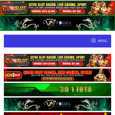
Skip
to
content
MENU