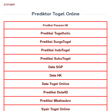
znmaev
Prediktor Togel Online
Prediksi Pasaran HK
Prediksi Togelholic
Prediksi SurgaTogel
Prediksi IndoTogel
Prediksi SuhuTogel
Data SGP
Data HK
Data Togel Online
Prediksi Duta4D
Prediksi Mbahsukro
Syair Togel Online