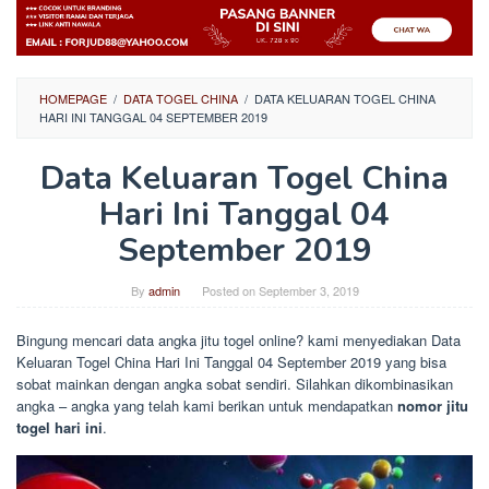
HOMEPAGE
/
DATA TOGEL CHINA
/
DATA KELUARAN TOGEL CHINA
HARI INI TANGGAL 04 SEPTEMBER 2019
Data Keluaran Togel China
Hari Ini Tanggal 04
September 2019
By
admin
Posted on
September 3, 2019
Bingung mencari data angka jitu togel online? kami menyediakan Data
Keluaran Togel China Hari Ini Tanggal 04 September 2019 yang bisa
sobat mainkan dengan angka sobat sendiri. Silahkan dikombinasikan
angka – angka yang telah kami berikan untuk mendapatkan
nomor jitu
togel hari ini
.