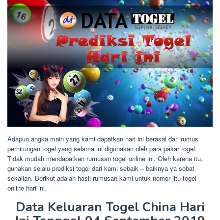
Adapun angka main yang kami dapatkan hari ini berasal dari rumus
perhitungan togel yang selama ini digunakan oleh para pakar togel.
Tidak mudah mendapatkan rumusan togel online ini. Oleh karena itu,
gunakan selalu prediksi togel dari kami sebaik – baiknya ya sobat
sekalian. Berikut adalah hasil rumusan kami untuk nomor jitu togel
online hari ini.
Data Keluaran Togel China Hari