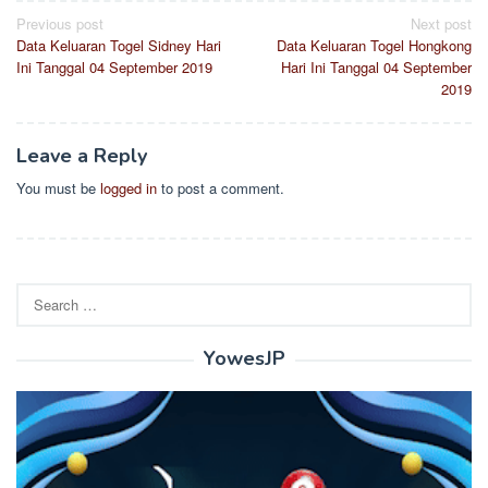
Post
Previous post
Next post
Data Keluaran Togel Sidney Hari
Data Keluaran Togel Hongkong
navigation
Ini Tanggal 04 September 2019
Hari Ini Tanggal 04 September
2019
Leave a Reply
You must be
logged in
to post a comment.
Search
for:
YowesJP