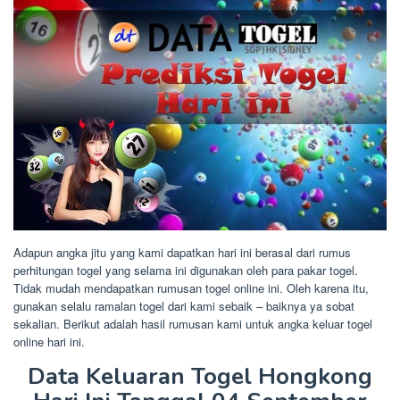
Adapun angka jitu yang kami dapatkan hari ini berasal dari rumus
perhitungan togel yang selama ini digunakan oleh para pakar togel.
Tidak mudah mendapatkan rumusan togel online ini. Oleh karena itu,
gunakan selalu ramalan togel dari kami sebaik – baiknya ya sobat
sekalian. Berikut adalah hasil rumusan kami untuk angka keluar togel
online hari ini.
Data Keluaran Togel Hongkong