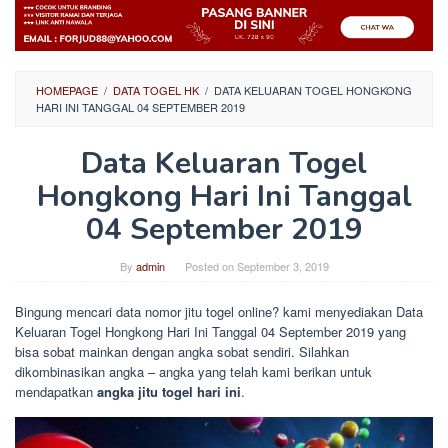
HOMEPAGE
/
DATA TOGEL HK
/
DATA KELUARAN TOGEL HONGKONG
HARI INI TANGGAL 04 SEPTEMBER 2019
Data Keluaran Togel
Hongkong Hari Ini Tanggal
04 September 2019
By
admin
Posted on
September 3, 2019
Bingung mencari data nomor jitu togel online? kami menyediakan Data
Keluaran Togel Hongkong Hari Ini Tanggal 04 September 2019 yang
bisa sobat mainkan dengan angka sobat sendiri. Silahkan
dikombinasikan angka – angka yang telah kami berikan untuk
mendapatkan
angka jitu togel hari ini
.