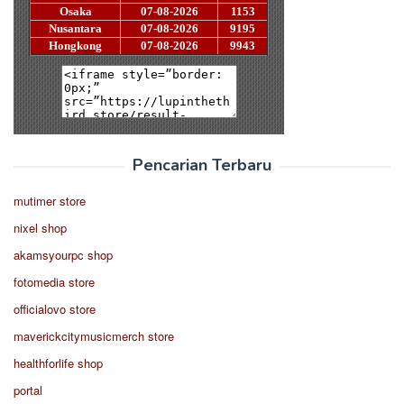
Pencarian Terbaru
mutimer store
nixel shop
akamsyourpc shop
fotomedia store
officialovo store
maverickcitymusicmerch store
healthforlife shop
portal