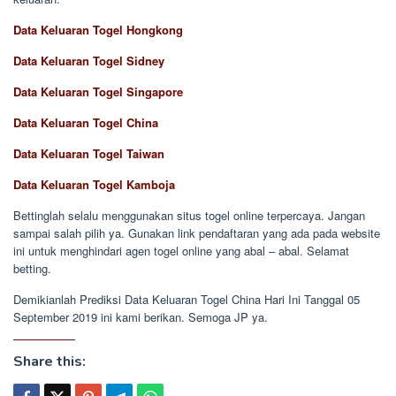
Data Keluaran Togel Hongkong
Data Keluaran Togel Sidney
Data Keluaran Togel Singapore
Data Keluaran Togel China
Data Keluaran Togel Taiwan
Data Keluaran Togel Kamboja
Bettinglah selalu menggunakan situs togel online terpercaya. Jangan
sampai salah pilih ya. Gunakan link pendaftaran yang ada pada website
ini untuk menghindari agen togel online yang abal – abal. Selamat
betting.
Demikianlah Prediksi Data Keluaran Togel China Hari Ini Tanggal 05
September 2019 ini kami berikan. Semoga JP ya.
Share this: