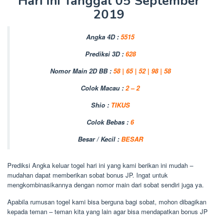
Hari Ini Tanggal 05 September
2019
Angka 4D :
5515
Prediksi 3D :
628
Nomor Main 2D BB :
58 | 65 | 52 | 98 | 58
Colok Macau :
2 – 2
Shio :
TIKUS
Colok Bebas :
6
Besar / Kecil :
BESAR
Prediksi Angka keluar togel hari ini yang kami berikan ini mudah –
mudahan dapat memberikan sobat bonus JP. Ingat untuk
mengkombinasikannya dengan nomor main dari sobat sendiri juga ya.
Apabila rumusan togel kami bisa berguna bagi sobat, mohon dibagikan
kepada teman – teman kita yang lain agar bisa mendapatkan bonus JP