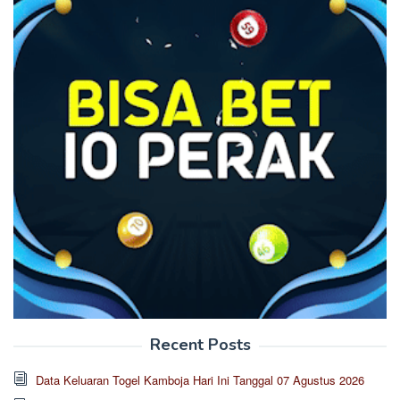
Recent Posts
Data Keluaran Togel Kamboja Hari Ini Tanggal 07 Agustus 2026