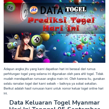
Adapun angka jitu yang kami dapatkan hari ini berasal dari rumus
perhitungan togel yang selama ini digunakan oleh para ahli togel. Tidak
mudah mendapatkan rumusan angka main ini. Oleh karena itu, gunakan
selalu ramalan togel dari kami sebaik – baiknya ya sobat sekalian.
Berikut adalah hasil rumusan kami untuk nomor keluar togel online hari
ini.
Data Keluaran Togel Myanmar