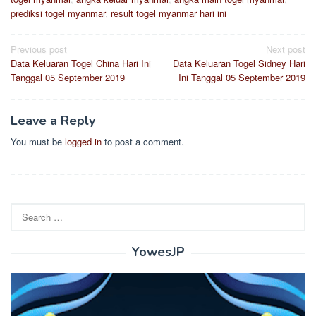
prediksi togel myanmar
,
result togel myanmar hari ini
Post
Previous post
Next post
Data Keluaran Togel China Hari Ini
Data Keluaran Togel Sidney Hari
navigation
Tanggal 05 September 2019
Ini Tanggal 05 September 2019
Leave a Reply
You must be
logged in
to post a comment.
Search
for:
YowesJP