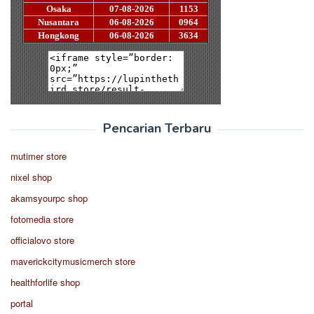
Pencarian Terbaru
mutimer store
nixel shop
akamsyourpc shop
fotomedia store
officialovo store
maverickcitymusicmerch store
healthforlife shop
portal