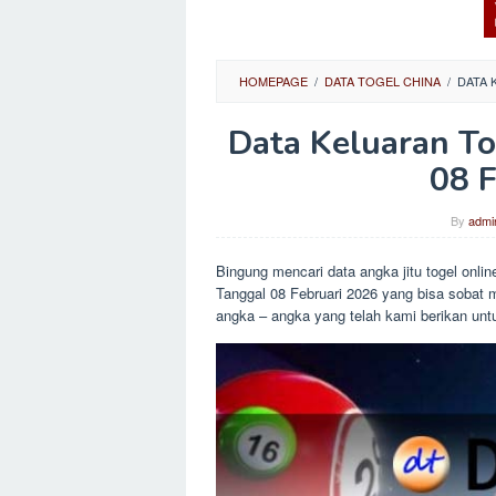
HOMEPAGE
/
DATA TOGEL CHINA
/
DATA 
Data Keluaran To
08 F
By
admi
Bingung mencari data angka jitu togel onli
Tanggal 08 Februari 2026 yang bisa sobat 
angka – angka yang telah kami berikan u