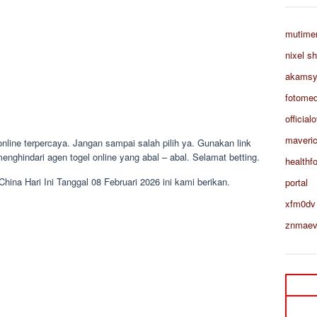
mutimer
nixel s
akamsy
fotomed
official
maveric
online terpercaya. Jangan sampai salah pilih ya. Gunakan link
enghindari agen togel online yang abal – abal. Selamat betting.
healthfo
ina Hari Ini Tanggal 08 Februari 2026 ini kami berikan.
portal
xfm0dv
znmae