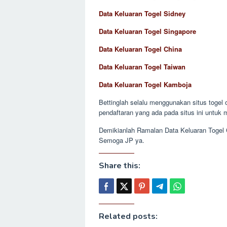
Data Keluaran Togel Sidney
Data Keluaran Togel Singapore
Data Keluaran Togel China
Data Keluaran Togel Taiwan
Data Keluaran Togel Kamboja
Bettinglah selalu menggunakan situs togel 
pendaftaran yang ada pada situs ini untuk m
Demikianlah Ramalan Data Keluaran Togel Ch
Semoga JP ya.
Share this:
Related posts: