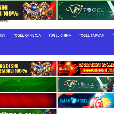
NEY
TOGEL KAMBOJA
TOGEL CHINA
TOGEL TAIWAN
T