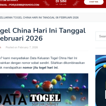
KELUARAN TOGEL CHINA HARI INI TANGGAL 08 FEBRUARI 2026
gel China Hari Ini Tanggal
Search
ebruari 2026
for:
n
Posted on
February 7, 2026
ne? kami menyediakan Data Keluaran Togel China Hari Ini
mainkan dengan nomor sobat sendiri. Silahkan dikombinasikan
ntuk mendapatkan
nomor jitu togel hari ini
.