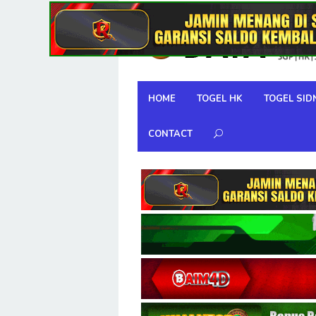
Skip
to
content
HOME
TOGEL HK
TOGEL SID
CONTACT