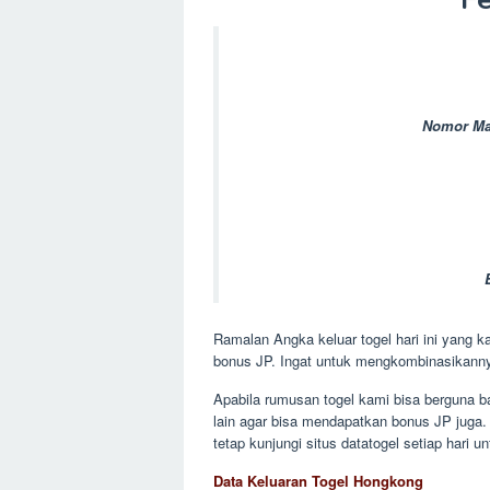
Nomor Ma
Ramalan Angka keluar togel hari ini yang 
bonus JP. Ingat untuk mengkombinasikannya
Apabila rumusan togel kami bisa berguna b
lain agar bisa mendapatkan bonus JP juga. 
tetap kunjungi situs datatogel setiap hari 
Data Keluaran Togel Hongkong