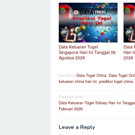
Data Keluaran Togel
Data 
Singapore Hari Ini Tanggal 06
Hari 
Agustus 2026
2026
Posted in
Data Togel China
,
Data Togel Onl
keluaran china hari ini
,
prediksi togel china
Post
Previous post
Data Keluaran Togel Sidney Hari Ini Tangga
navigation
Februari 2026
Leave a Reply