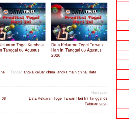
Keluaran Togel Kamboja
Data Keluaran Togel Taiwan
Ini Tanggal 06 Agustus
Hari Ini Tanggal 06 Agustus
2026
ine
Tagged
angka keluar china
,
angka main china
,
data
Next post
l 08
Data Keluaran Togel Taiwan Hari Ini Tanggal 08
Februari 2026