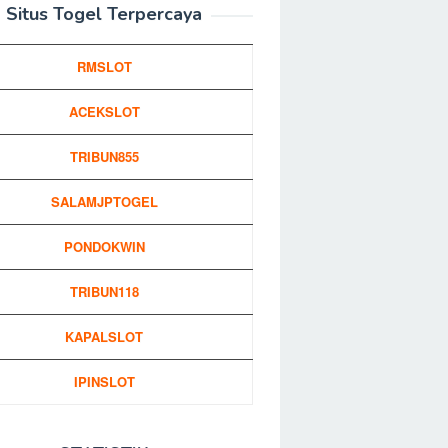
Situs Togel Terpercaya
RMSLOT
ACEKSLOT
TRIBUN855
SALAMJPTOGEL
PONDOKWIN
TRIBUN118
KAPALSLOT
IPINSLOT