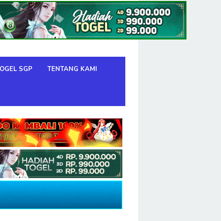
OGEL SGP
TENTANG KAMI