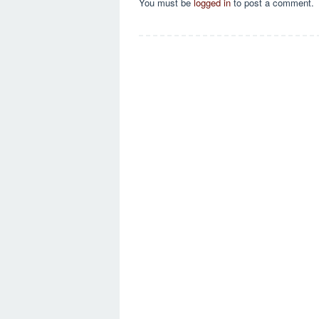
You must be
logged in
to post a comment.