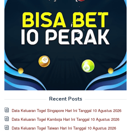
Recent Posts
Data Keluaran Togel Singapore Hari Ini Tanggal 10 Agustus 2026
Data Keluaran Togel Kamboja Hari Ini Tanggal 10 Agustus 2026
Data Keluaran Togel Taiwan Hari Ini Tanggal 10 Agustus 2026