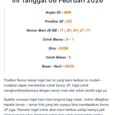
Ini Tanggal 08 Februari 2026
Angka 4D :
0866
Prediksi 3D :
532
Nomor Main 2D BB :
71 | 29 | 93 | 27 | 71
Colok Macau :
8 – 1
Shio :
KUDA
Colok Bebas :
9
Besar / Kecil :
KECIL
Prediksi Nomor keluar togel hari ini yang kami berikan ini mudah –
mudahan dapat memberikan sobat bonus JP. Ingat untuk
mengkombinasikannya dengan nomor main dari sobat sendiri juga ya.
Apabila rumusan togel kami bisa berguna bagi sobat, mohon dibagikan
kepada teman – teman kita yang lain supaya bisa mendapatkan bonus
JP juga. Ramalan togel online akan kami berikan setiap harinya jadi
tetap kunjungi situs datatogel setiap hari untuk mengupdate angka