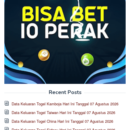
Recent Posts
Data Keluaran Togel Kamboja Hari Ini Tanggal 07 Agustus 2026
Data Keluaran Togel Taiwan Hari Ini Tanggal 07 Agustus 2026
Data Keluaran Togel China Hari Ini Tanggal 07 Agustus 2026
Data Keluaran Togel Sidney Hari Ini Tanggal 07 Agustus 2026