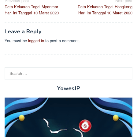
Post
Previous post
Next post
Data Keluaran Togel Myanmar
Data Keluaran Togel Hongkong
navigation
Hari Ini Tanggal 10 Maret 2020
Hari Ini Tanggal 10 Maret 2020
Leave a Reply
You must be
logged in
to post a comment.
Search
for:
YowesJP