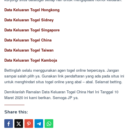
Data Keluaran Togel Hongkong
Data Keluaran Togel Sidney
Data Keluaran Togel Singapore
Data Keluaran Togel China
Data Keluaran Togel Taiwan
Data Keluaran Togel Kamboja
Bettinglah selalu menggunakan agen togel online terpercaya. Jangan
sampai salah pilih ya. Gunakan link pendaftaran yang ada pada situs ini
untuk menghindari situs togel online yang abal – abal. Selamat betting.
Demikianlah Ramalan Data Keluaran Togel China Hari Ini Tanggal 10
Maret 2020 ini kami berikan. Semoga JP ya.
Share this: