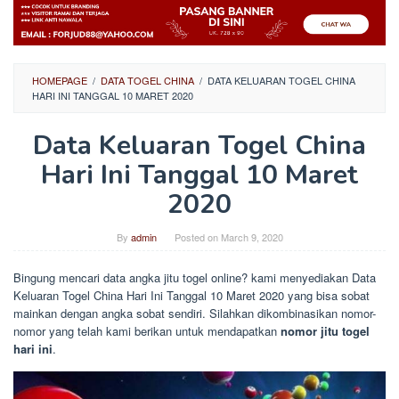
HOMEPAGE
/
DATA TOGEL CHINA
/
DATA KELUARAN TOGEL CHINA
HARI INI TANGGAL 10 MARET 2020
Data Keluaran Togel China
Hari Ini Tanggal 10 Maret
2020
By
admin
Posted on
March 9, 2020
Bingung mencari data angka jitu togel online? kami menyediakan Data
Keluaran Togel China Hari Ini Tanggal 10 Maret 2020 yang bisa sobat
mainkan dengan angka sobat sendiri. Silahkan dikombinasikan nomor-
nomor yang telah kami berikan untuk mendapatkan
nomor jitu togel
hari ini
.