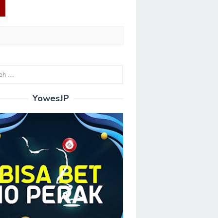
YowesJP