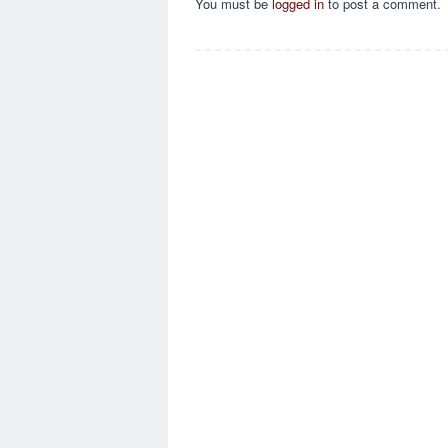
You must be
logged in
to post a comment.