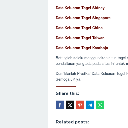
Data Keluaran Togel Sidney
Data Keluaran Togel Singapore
Data Keluaran Togel China
Data Keluaran Togel Taiwan
Data Keluaran Togel Kamboja
Bettinglah selalu menggunakan situs togel 
pendaftaran yang ada pada situs ini untuk m
Demikianlah Prediksi Data Keluaran Togel H
Semoga JP ya.
Share this:
Related posts: