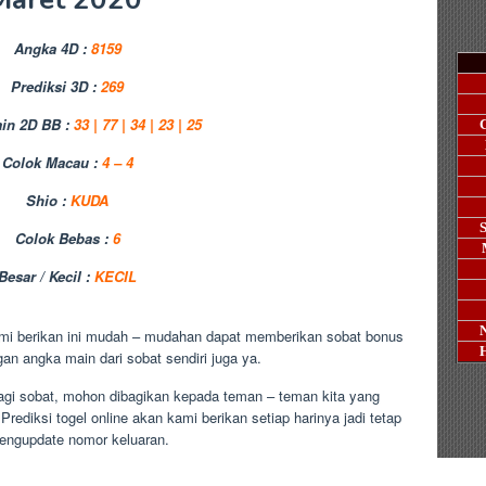
Angka 4D :
8159
Prediksi 3D :
269
in 2D BB :
33 | 77 | 34 | 23 | 25
Colok Macau :
4 – 4
Shio :
KUDA
Colok Bebas :
6
Besar / Kecil :
KECIL
 kami berikan ini mudah – mudahan dapat memberikan sobat bonus
n angka main dari sobat sendiri juga ya.
agi sobat, mohon dibagikan kepada teman – teman kita yang
rediksi togel online akan kami berikan setiap harinya jadi tetap
 mengupdate nomor keluaran.