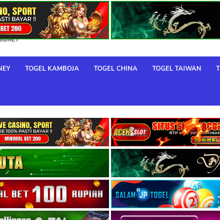
NEY
TOGEL KAMBOJA
TOGEL CHINA
TOGEL TAIWAN
T