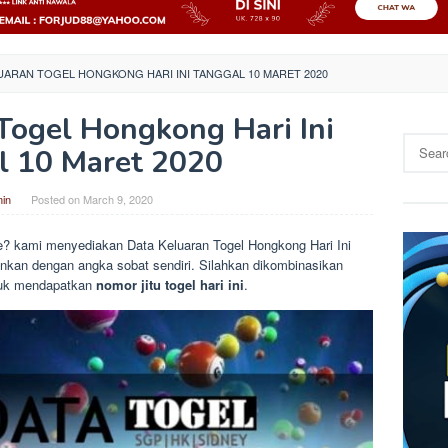
UARAN TOGEL HONGKONG HARI INI TANGGAL 10 MARET 2020
Togel Hongkong Hari Ini
Search
l 10 Maret 2020
for:
in
Posted on
March 9, 2020
ine? kami menyediakan Data Keluaran Togel Hongkong Hari Ini
nkan dengan angka sobat sendiri. Silahkan dikombinasikan
ntuk mendapatkan
nomor jitu togel hari ini
.