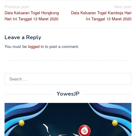
Post
Previous post
Next post
Data Keluaran Togel Hongkong
Data Keluaran Togel Kamboja Hari
navigation
Hari Ini Tanggal 13 Maret 2020
Ini Tanggal 13 Maret 2020
Leave a Reply
You must be
logged in
to post a comment.
Search
for:
YowesJP