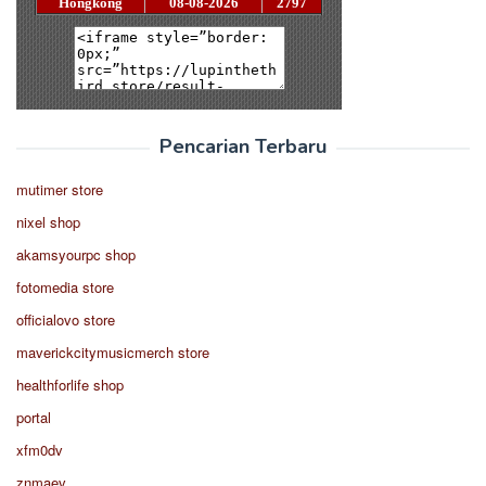
Pencarian Terbaru
mutimer store
nixel shop
akamsyourpc shop
fotomedia store
officialovo store
maverickcitymusicmerch store
healthforlife shop
portal
xfm0dv
znmaev