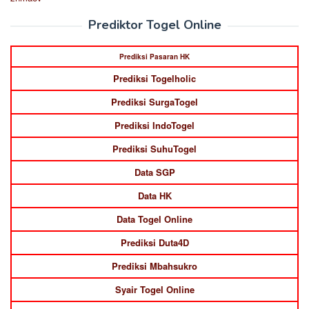
Prediktor Togel Online
Prediksi Pasaran HK
Prediksi Togelholic
Prediksi SurgaTogel
Prediksi IndoTogel
Prediksi SuhuTogel
Data SGP
Data HK
Data Togel Online
Prediksi Duta4D
Prediksi Mbahsukro
Syair Togel Online