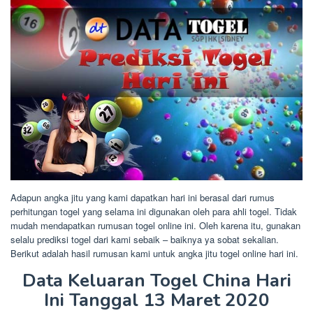
Adapun angka jitu yang kami dapatkan hari ini berasal dari rumus
perhitungan togel yang selama ini digunakan oleh para ahli togel. Tidak
mudah mendapatkan rumusan togel online ini. Oleh karena itu, gunakan
selalu prediksi togel dari kami sebaik – baiknya ya sobat sekalian.
Berikut adalah hasil rumusan kami untuk angka jitu togel online hari ini.
Data Keluaran Togel China Hari
Ini Tanggal 13 Maret 2020