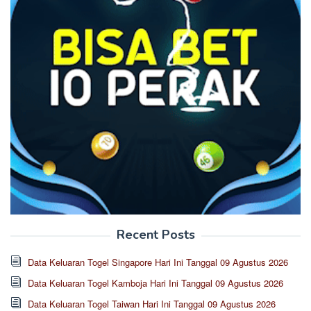
Recent Posts
Data Keluaran Togel Singapore Hari Ini Tanggal 09 Agustus 2026
Data Keluaran Togel Kamboja Hari Ini Tanggal 09 Agustus 2026
Data Keluaran Togel Taiwan Hari Ini Tanggal 09 Agustus 2026