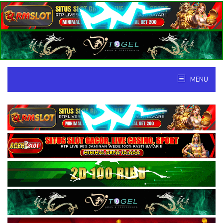
Skip
to
content
MENU