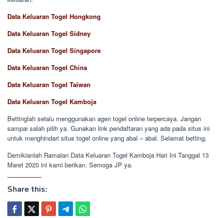
Data Keluaran Togel Hongkong
Data Keluaran Togel Sidney
Data Keluaran Togel Singapore
Data Keluaran Togel China
Data Keluaran Togel Taiwan
Data Keluaran Togel Kamboja
Bettinglah selalu menggunakan agen togel online terpercaya. Jangan
sampai salah pilih ya. Gunakan link pendaftaran yang ada pada situs ini
untuk menghindari situs togel online yang abal – abal. Selamat betting.
Demikianlah Ramalan Data Keluaran Togel Kamboja Hari Ini Tanggal 13
Maret 2020 ini kami berikan. Semoga JP ya.
Share this: