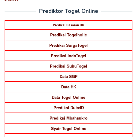
Prediktor Togel Online
Prediksi Pasaran HK
Prediksi Togelholic
Prediksi SurgaTogel
Prediksi IndoTogel
Prediksi SuhuTogel
Data SGP
Data HK
Data Togel Online
Prediksi Duta4D
Prediksi Mbahsukro
Syair Togel Online