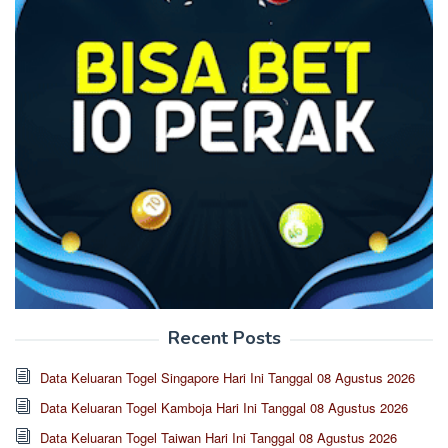
Recent Posts
Data Keluaran Togel Singapore Hari Ini Tanggal 08 Agustus 2026
Data Keluaran Togel Kamboja Hari Ini Tanggal 08 Agustus 2026
Data Keluaran Togel Taiwan Hari Ini Tanggal 08 Agustus 2026