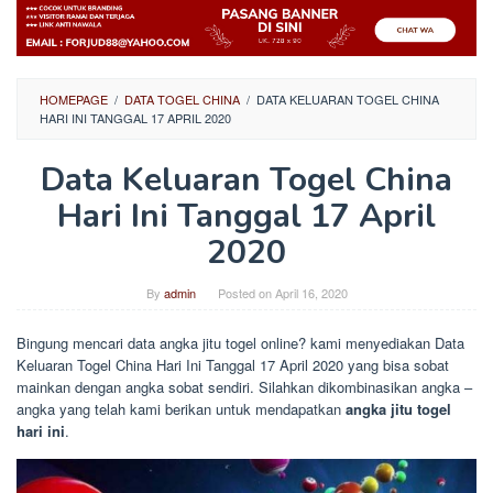
HOMEPAGE
/
DATA TOGEL CHINA
/
DATA KELUARAN TOGEL CHINA
HARI INI TANGGAL 17 APRIL 2020
Data Keluaran Togel China
Hari Ini Tanggal 17 April
2020
By
admin
Posted on
April 16, 2020
Bingung mencari data angka jitu togel online? kami menyediakan Data
Keluaran Togel China Hari Ini Tanggal 17 April 2020 yang bisa sobat
mainkan dengan angka sobat sendiri. Silahkan dikombinasikan angka –
angka yang telah kami berikan untuk mendapatkan
angka jitu togel
hari ini
.