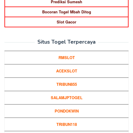
Prediksi Sumesh
Bocoran Togel Mbah Ditog
Slot Gacor
Situs Togel Terpercaya
RMSLOT
ACEKSLOT
TRIBUN855
SALAMJPTOGEL
PONDOKWIN
TRIBUN118