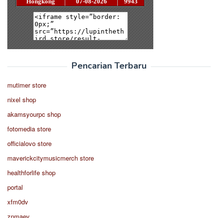
Pencarian Terbaru
mutimer store
nixel shop
akamsyourpc shop
fotomedia store
officialovo store
maverickcitymusicmerch store
healthforlife shop
portal
xfm0dv
znmaev