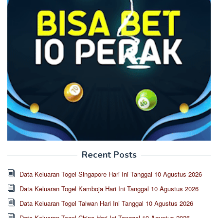
Recent Posts
Data Keluaran Togel Singapore Hari Ini Tanggal 10 Agustus 2026
Data Keluaran Togel Kamboja Hari Ini Tanggal 10 Agustus 2026
Data Keluaran Togel Taiwan Hari Ini Tanggal 10 Agustus 2026
Data Keluaran Togel China Hari Ini Tanggal 10 Agustus 2026