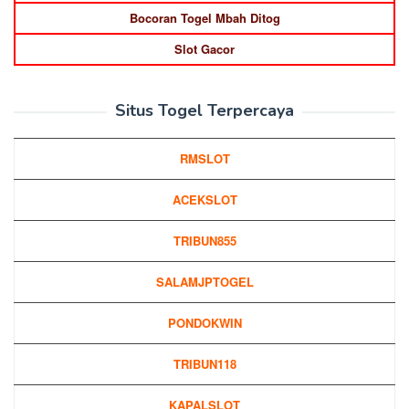
Bocoran Togel Mbah Ditog
Slot Gacor
Situs Togel Terpercaya
RMSLOT
ACEKSLOT
TRIBUN855
SALAMJPTOGEL
PONDOKWIN
TRIBUN118
KAPALSLOT