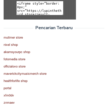
Pencarian Terbaru
mutimer store
nixel shop
akamsyourpc shop
fotomedia store
officialovo store
maverickcitymusicmerch store
healthforlife shop
portal
xfm0dv
znmaev