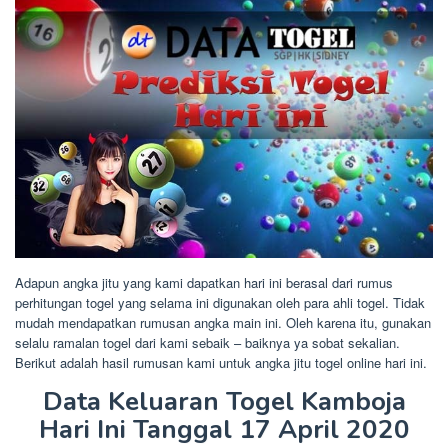
Adapun angka jitu yang kami dapatkan hari ini berasal dari rumus
perhitungan togel yang selama ini digunakan oleh para ahli togel. Tidak
mudah mendapatkan rumusan angka main ini. Oleh karena itu, gunakan
selalu ramalan togel dari kami sebaik – baiknya ya sobat sekalian.
Berikut adalah hasil rumusan kami untuk angka jitu togel online hari ini.
Data Keluaran Togel Kamboja
Hari Ini Tanggal 17 April 2020