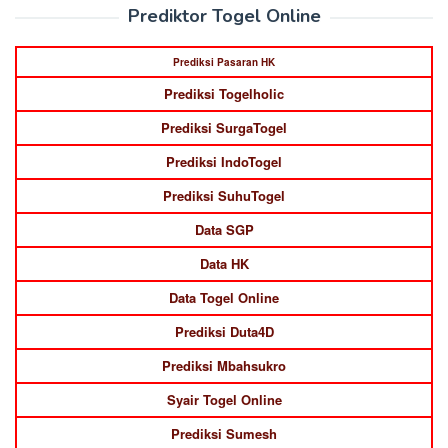
Prediktor Togel Online
Prediksi Pasaran HK
Prediksi Togelholic
Prediksi SurgaTogel
Prediksi IndoTogel
Prediksi SuhuTogel
Data SGP
Data HK
Data Togel Online
Prediksi Duta4D
Prediksi Mbahsukro
Syair Togel Online
Prediksi Sumesh