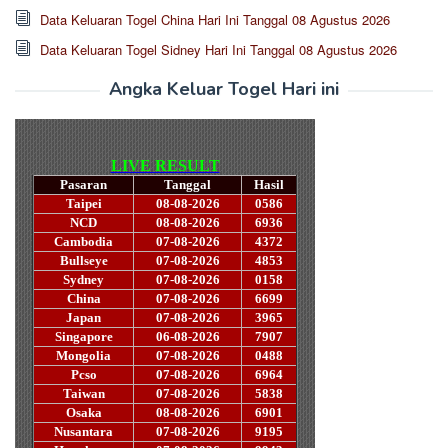
Data Keluaran Togel China Hari Ini Tanggal 08 Agustus 2026
Data Keluaran Togel Sidney Hari Ini Tanggal 08 Agustus 2026
Angka Keluar Togel Hari ini