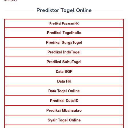
Prediktor Togel Online
Prediksi Pasaran HK
Prediksi Togelholic
Prediksi SurgaTogel
Prediksi IndoTogel
Prediksi SuhuTogel
Data SGP
Data HK
Data Togel Online
Prediksi Duta4D
Prediksi Mbahsukro
Syair Togel Online