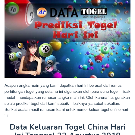
Adapun angka main yang kami dapatkan hari ini berasal dari rumus
perhitungan togel yang selama ini digunakan oleh para suhu togel. Tidak
mudah mendapatkan rumusan angka main ini. Oleh karena itu, gunakan
selalu prediksi togel dari kami sebaik – baiknya ya sobat sekalian.
Berikut adalah hasil rumusan kami untuk nomor keluar togel online hari
ini.
Data Keluaran Togel China Hari