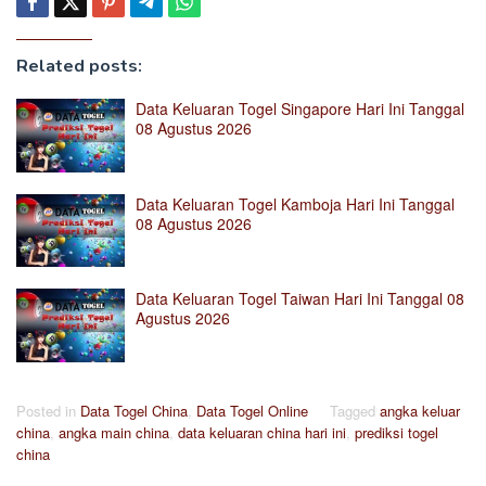
Related posts:
Data Keluaran Togel Singapore Hari Ini Tanggal
08 Agustus 2026
Data Keluaran Togel Kamboja Hari Ini Tanggal
08 Agustus 2026
Data Keluaran Togel Taiwan Hari Ini Tanggal 08
Agustus 2026
Posted in
Data Togel China
,
Data Togel Online
Tagged
angka keluar
china
,
angka main china
,
data keluaran china hari ini
,
prediksi togel
china