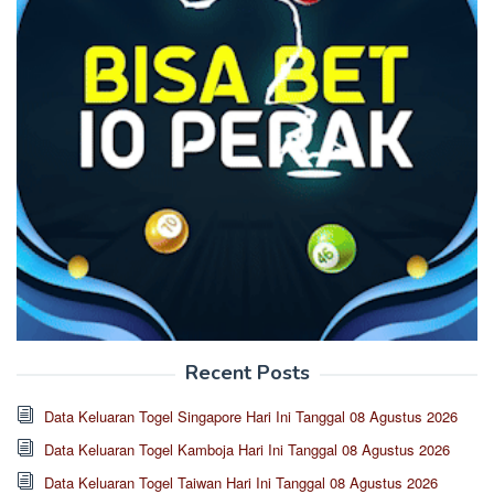
Recent Posts
Data Keluaran Togel Singapore Hari Ini Tanggal 08 Agustus 2026
Data Keluaran Togel Kamboja Hari Ini Tanggal 08 Agustus 2026
Data Keluaran Togel Taiwan Hari Ini Tanggal 08 Agustus 2026