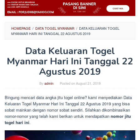
HOMEPAGE
/
DATA TOGEL MYANMAR
/
DATA KELUARAN TOGEL
MYANMAR HARI INI TANGGAL 22 AGUSTUS 2019
Data Keluaran Togel
Myanmar Hari Ini Tanggal 22
Agustus 2019
By
admin
Posted on
August 21, 2019
Bingung mencari data angka jitu togel online? kami menyediakan Data
Keluaran Togel Myanmar Hari Ini Tanggal 22 Agustus 2019 yang bisa
sobat mainkan dengan nomor sobat sendiri. Silahkan dikombinasikan
nomor-nomor yang telah kami berikan untuk mendapatkan
nomor jitu
togel hari ini
.