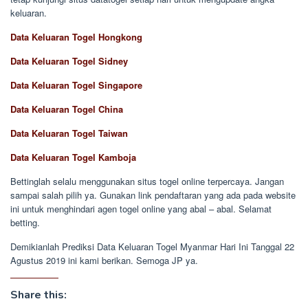
keluaran.
Data Keluaran Togel Hongkong
Data Keluaran Togel Sidney
Data Keluaran Togel Singapore
Data Keluaran Togel China
Data Keluaran Togel Taiwan
Data Keluaran Togel Kamboja
Bettinglah selalu menggunakan situs togel online terpercaya. Jangan
sampai salah pilih ya. Gunakan link pendaftaran yang ada pada website
ini untuk menghindari agen togel online yang abal – abal. Selamat
betting.
Demikianlah Prediksi Data Keluaran Togel Myanmar Hari Ini Tanggal 22
Agustus 2019 ini kami berikan. Semoga JP ya.
Share this: