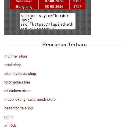
Pencarian Terbaru
mutimer store
nixel shop
akamsyourpc shop
fotomedia store
officialovo store
maverickcitymusicmerch store
healthforlife shop
portal
xfm0dv