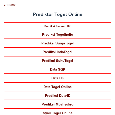
znmaev
Prediktor Togel Online
Prediksi Pasaran HK
Prediksi Togelholic
Prediksi SurgaTogel
Prediksi IndoTogel
Prediksi SuhuTogel
Data SGP
Data HK
Data Togel Online
Prediksi Duta4D
Prediksi Mbahsukro
Syair Togel Online