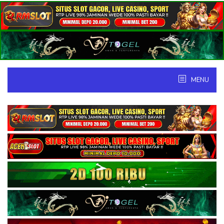
Skip
to
content
MENU