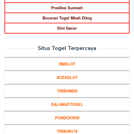
Prediksi Sumesh
Bocoran Togel Mbah Ditog
Slot Gacor
Situs Togel Terpercaya
RMSLOT
ACEKSLOT
TRIBUN855
SALAMJPTOGEL
PONDOKWIN
TRIBUN118