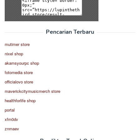
Pencarian Terbaru
mutimer store
nixel shop
akamsyourpc shop
fotomedia store
officialovo store
maverickcitymusicmerch store
healthforlife shop
portal
xfm0dv
znmaev