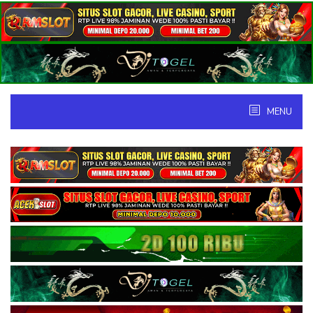
Skip
to
content
MENU