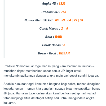
Angka 4D :
6323
Prediksi 3D :
753
Nomor Main 2D BB :
06 | 53 | 84 | 29 | 84
Colok Macau :
2 – 8
Shio :
BABI
Colok Bebas :
5
Besar / Kecil :
BESAR
Prediksi Nomor keluar togel hari ini yang kami berikan ini mudah –
mudahan dapat memberikan sobat bonus JP. Ingat untuk
mengkombinasikannya dengan angka main dari sobat sendiri juga ya.
Apabila rumusan togel kami bisa berguna bagi sobat, mohon dibagikan
kepada teman – teman kita yang lain supaya bisa mendapatkan bonus
JP juga. Ramalan togel online akan kami berikan setiap harinya jadi
tetap kunjungi situs datatogel setiap hari untuk mengupdate angka
keluaran.