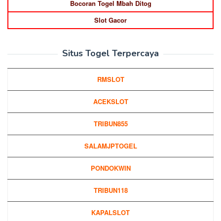
Bocoran Togel Mbah Ditog
Slot Gacor
Situs Togel Terpercaya
RMSLOT
ACEKSLOT
TRIBUN855
SALAMJPTOGEL
PONDOKWIN
TRIBUN118
KAPALSLOT