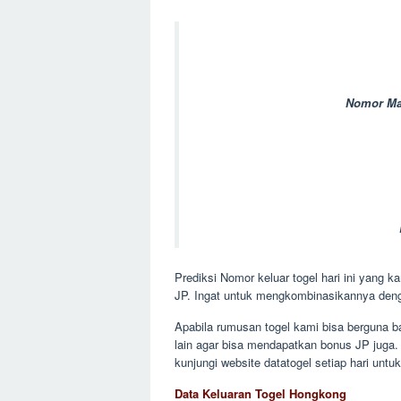
Nomor Ma
Prediksi Nomor keluar togel hari ini yang
JP. Ingat untuk mengkombinasikannya denga
Apabila rumusan togel kami bisa berguna b
lain agar bisa mendapatkan bonus JP juga. P
kunjungi website datatogel setiap hari unt
Data Keluaran Togel Hongkong