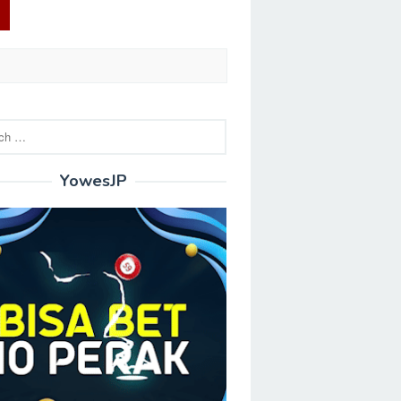
YowesJP