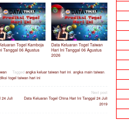
Keluaran Togel Kamboja
Data Keluaran Togel Taiwan
Ini Tanggal 06 Agustus
Hari Ini Tanggal 06 Agustus
2026
iwan
Tagged
angka keluar taiwan hari ini
,
angka main taiwan
,
diksi togel taiwan hari ini
Next post
 24 Juli
Data Keluaran Togel China Hari Ini Tanggal 24 Juli
2019