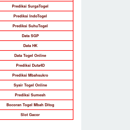
Prediksi SurgaTogel
Prediksi IndoTogel
Prediksi SuhuTogel
Data SGP
Data HK
Data Togel Online
Prediksi Duta4D
Prediksi Mbahsukro
Syair Togel Online
Prediksi Sumesh
Bocoran Togel Mbah Ditog
Slot Gacor