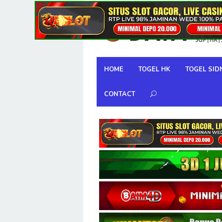
Skip
to
content
HOME
TOGEL HK
TOGEL SID
CONTACT