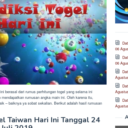
Dat
06 Agu
Dat
06 Agu
Dat
Agustu
Dat
ni berasal dari rumus perhitungan togel yang selama ini
Agustu
h mendapatkan rumusan angka main ini. Oleh karena itu,
Dat
aik – baiknya ya sobat sekalian. Berikut adalah hasil rumusan
Agustu
A
l Taiwan Hari Ini Tanggal 24
Juli 2019