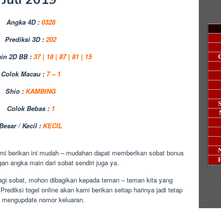
Angka 4D :
0328
Prediksi 3D :
202
in 2D BB :
37 | 18 | 87 | 81 | 15
Colok Macau :
7 – 1
Shio :
KAMBING
Colok Bebas :
1
Besar / Kecil :
KECIL
 kami berikan ini mudah – mudahan dapat memberikan sobat bonus
n angka main dari sobat sendiri juga ya.
agi sobat, mohon dibagikan kepada teman – teman kita yang
rediksi togel online akan kami berikan setiap harinya jadi tetap
uk mengupdate nomor keluaran.