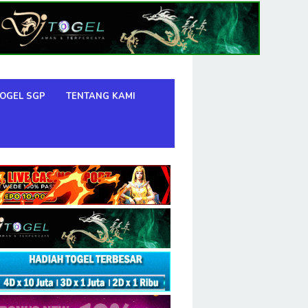
OGEL SGP
TENTANG KAMI