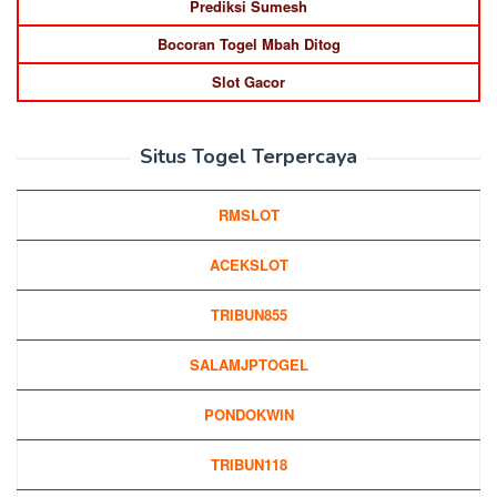
Prediksi Sumesh
Bocoran Togel Mbah Ditog
Slot Gacor
Situs Togel Terpercaya
RMSLOT
ACEKSLOT
TRIBUN855
SALAMJPTOGEL
PONDOKWIN
TRIBUN118