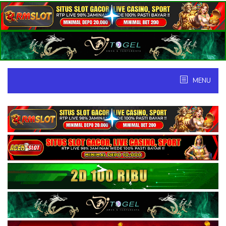
Skip
to
content
MENU