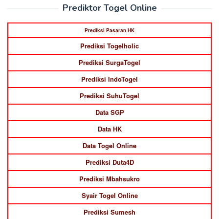
Prediktor Togel Online
Prediksi Pasaran HK
Prediksi Togelholic
Prediksi SurgaTogel
Prediksi IndoTogel
Prediksi SuhuTogel
Data SGP
Data HK
Data Togel Online
Prediksi Duta4D
Prediksi Mbahsukro
Syair Togel Online
Prediksi Sumesh