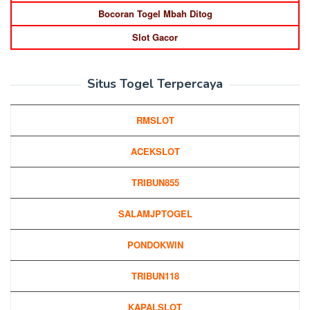
Bocoran Togel Mbah Ditog
Slot Gacor
Situs Togel Terpercaya
RMSLOT
ACEKSLOT
TRIBUN855
SALAMJPTOGEL
PONDOKWIN
TRIBUN118
KAPALSLOT