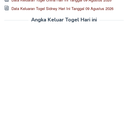
Data Keluaran Togel Sidney Hari Ini Tanggal 09 Agustus 2026
Angka Keluar Togel Hari ini