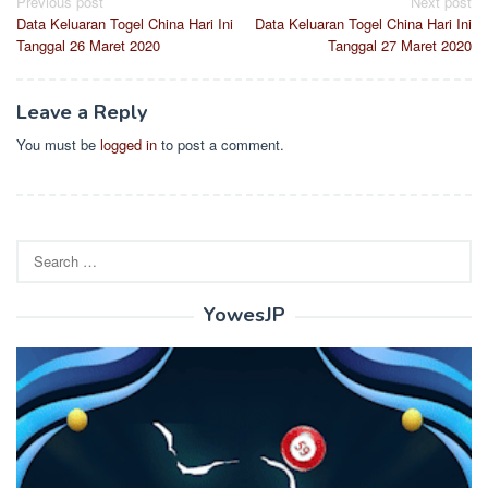
Post
Previous post
Next post
Data Keluaran Togel China Hari Ini
Data Keluaran Togel China Hari Ini
navigation
Tanggal 26 Maret 2020
Tanggal 27 Maret 2020
Leave a Reply
You must be
logged in
to post a comment.
Search
for:
YowesJP