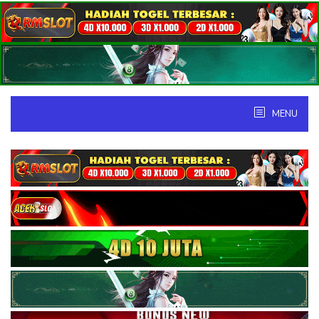
Skip
to
content
MENU