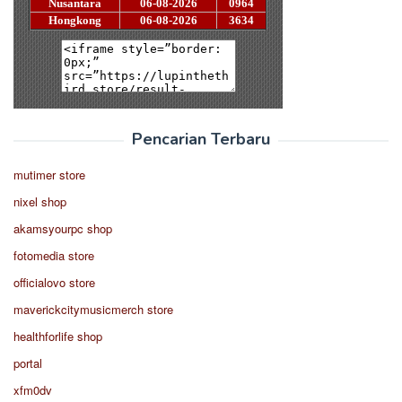
Pencarian Terbaru
mutimer store
nixel shop
akamsyourpc shop
fotomedia store
officialovo store
maverickcitymusicmerch store
healthforlife shop
portal
xfm0dv