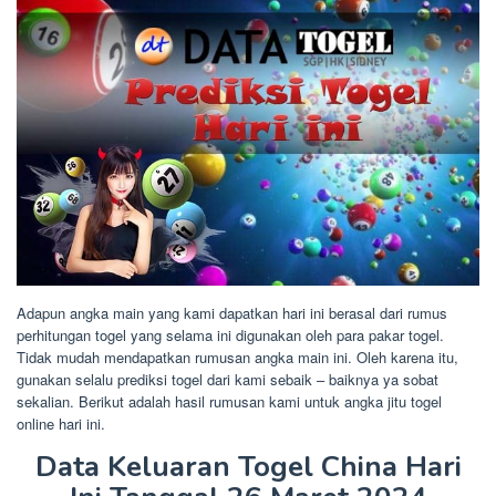
Adapun angka main yang kami dapatkan hari ini berasal dari rumus
perhitungan togel yang selama ini digunakan oleh para pakar togel.
Tidak mudah mendapatkan rumusan angka main ini. Oleh karena itu,
gunakan selalu prediksi togel dari kami sebaik – baiknya ya sobat
sekalian. Berikut adalah hasil rumusan kami untuk angka jitu togel
online hari ini.
Data Keluaran Togel China Hari