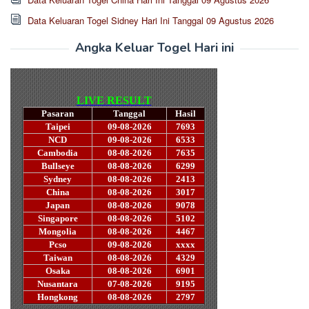
Data Keluaran Togel Sidney Hari Ini Tanggal 09 Agustus 2026
Angka Keluar Togel Hari ini