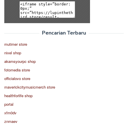
Pencarian Terbaru
mutimer store
nixel shop
akamsyourpc shop
fotomedia store
officialovo store
maverickcitymusicmerch store
healthforlife shop
portal
xfm0dv
znmaev