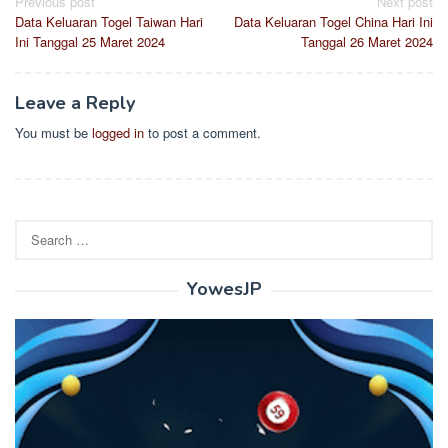
Post
Previous post
Next post
Data Keluaran Togel Taiwan Hari
Data Keluaran Togel China Hari Ini
navigation
Ini Tanggal 25 Maret 2024
Tanggal 26 Maret 2024
Leave a Reply
You must be
logged in
to post a comment.
Search
for:
YowesJP