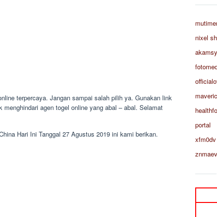
mutimer
nixel s
akamsy
fotomed
official
maveric
online terpercaya. Jangan sampai salah pilih ya. Gunakan link
k menghindari agen togel online yang abal – abal. Selamat
healthfo
portal
ina Hari Ini Tanggal 27 Agustus 2019 ini kami berikan.
xfm0dv
znmae