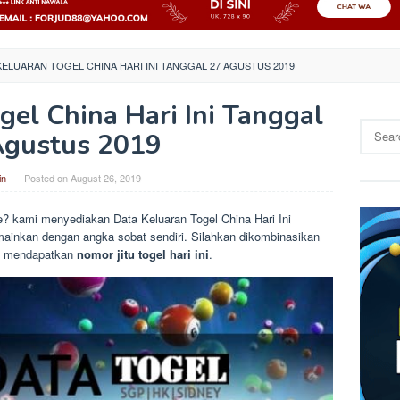
KELUARAN TOGEL CHINA HARI INI TANGGAL 27 AGUSTUS 2019
gel China Hari Ini Tanggal
Search
Agustus 2019
for:
in
Posted on
August 26, 2019
ne? kami menyediakan Data Keluaran Togel China Hari Ini
ainkan dengan angka sobat sendiri. Silahkan dikombinasikan
uk mendapatkan
nomor jitu togel hari ini
.