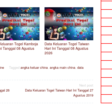
Keluaran Togel Kamboja
Data Keluaran Togel Taiwan
Ini Tanggal 08 Agustus
Hari Ini Tanggal 08 Agustus
2026
ine
Tagged
angka keluar china
,
angka main china
,
data
Next post
ggal 26
Data Keluaran Togel Taiwan Hari Ini Tanggal 27
Agustus 2019