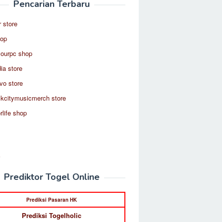
Pencarian Terbaru
 store
hop
ourpc shop
ia store
ovo store
kcitymusicmerch store
rlife shop
v
Prediktor Togel Online
Prediksi Pasaran HK
Prediksi Togelholic