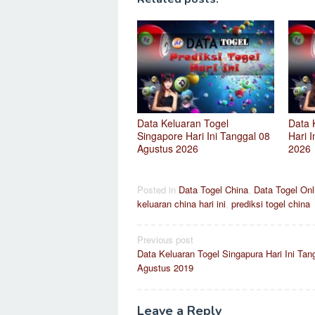
Data Keluaran Togel
Data 
Singapore Hari Ini Tanggal 08
Hari 
Agustus 2026
2026
Posted in
Data Togel China
,
Data Togel Onl
keluaran china hari ini
,
prediksi togel china
Post
Previous post
Data Keluaran Togel Singapura Hari Ini Tan
navigation
Agustus 2019
Leave a Reply