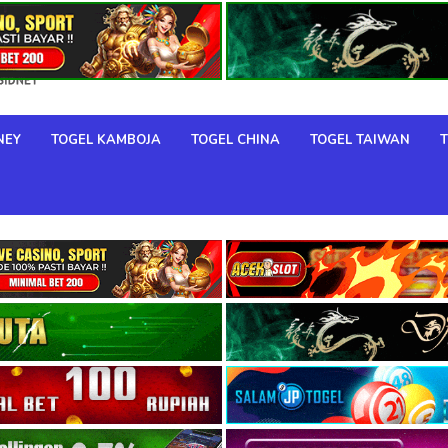
NEY
TOGEL KAMBOJA
TOGEL CHINA
TOGEL TAIWAN
T