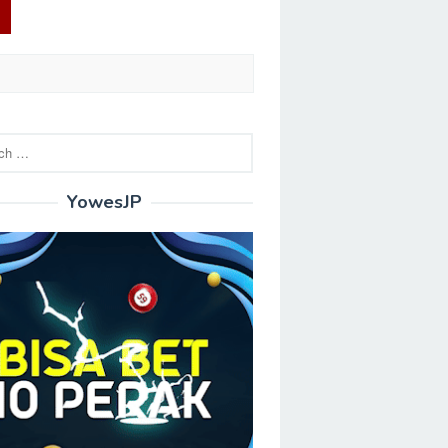
YowesJP