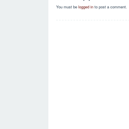
You must be
logged in
to post a comment.