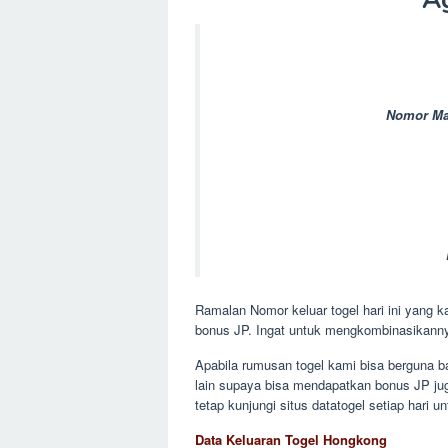
Nomor Ma
Ramalan Nomor keluar togel hari ini yang 
bonus JP. Ingat untuk mengkombinasikannya
Apabila rumusan togel kami bisa berguna b
lain supaya bisa mendapatkan bonus JP juga.
tetap kunjungi situs datatogel setiap hari 
Data Keluaran Togel Hongkong