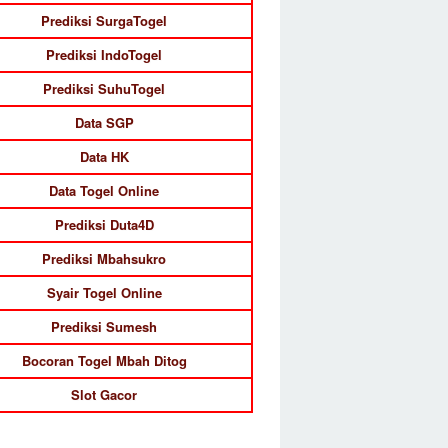
Prediksi SurgaTogel
Prediksi IndoTogel
Prediksi SuhuTogel
Data SGP
Data HK
Data Togel Online
Prediksi Duta4D
Prediksi Mbahsukro
Syair Togel Online
Prediksi Sumesh
Bocoran Togel Mbah Ditog
Slot Gacor