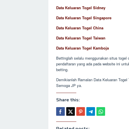
Data Keluaran Togel Sidney
Data Keluaran Togel Singapore
Data Keluaran Togel China
Data Keluaran Togel Taiwan
Data Keluaran Togel Kamboja
Bettinglah selalu menggunakan situs togel 
pendaftaran yang ada pada website ini untuk
betting.
Demikianlah Ramalan Data Keluaran Togel T
Semoga JP ya.
Share this:
Related posts: