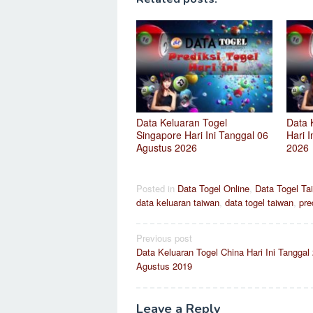
Data Keluaran Togel
Data 
Singapore Hari Ini Tanggal 06
Hari 
Agustus 2026
2026
Posted in
Data Togel Online
,
Data Togel Ta
data keluaran taiwan
,
data togel taiwan
,
pre
Post
Previous post
Data Keluaran Togel China Hari Ini Tanggal
navigation
Agustus 2019
Leave a Reply