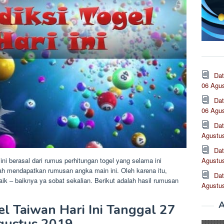
Dat
06 Agu
Dat
06 Agu
Dat
Agustu
Dat
ni berasal dari rumus perhitungan togel yang selama ini
Agustu
ah mendapatkan rumusan angka main ini. Oleh karena itu,
Dat
aik – baiknya ya sobat sekalian. Berikut adalah hasil rumusan
Agustu
A
l Taiwan Hari Ini Tanggal 27
gustus 2019