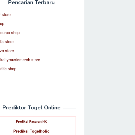
Pencarian Terbaru
 store
hop
ourpc shop
ia store
ovo store
kcitymusicmerch store
rlife shop
v
Prediktor Togel Online
Prediksi Pasaran HK
Prediksi Togelholic