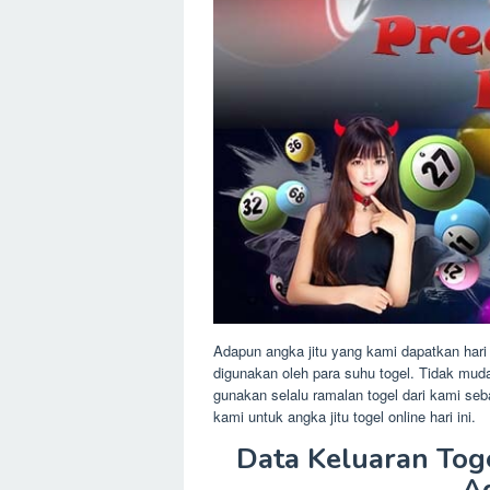
Adapun angka jitu yang kami dapatkan hari i
digunakan oleh para suhu togel. Tidak mud
gunakan selalu ramalan togel dari kami seb
kami untuk angka jitu togel online hari ini.
Data Keluaran Toge
A