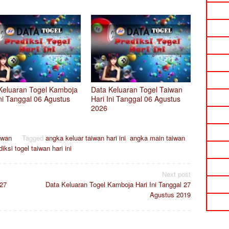
Keluaran Togel Kamboja
Data Keluaran Togel Taiwan
Ini Tanggal 06 Agustus
Hari Ini Tanggal 06 Agustus
2026
iwan
Tagged
angka keluar taiwan hari ini
,
angka main taiwan
,
diksi togel taiwan hari ini
Next post
 27
Data Keluaran Togel Kamboja Hari Ini Tanggal 27
Agustus 2019