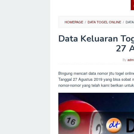
HOMEPAGE
/
DATA TOGEL ONLINE
/
DATA
Data Keluaran Tog
27 
By
adm
Bingung mencari data nomor jitu togel onli
Tanggal 27 Agustus 2019 yang bisa sobat m
nomor-nomor yang telah kami berikan unt