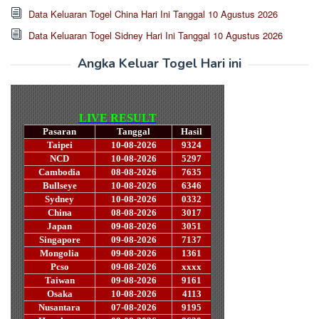
Data Keluaran Togel China Hari Ini Tanggal 10 Agustus 2026
Data Keluaran Togel Sidney Hari Ini Tanggal 10 Agustus 2026
Angka Keluar Togel Hari ini