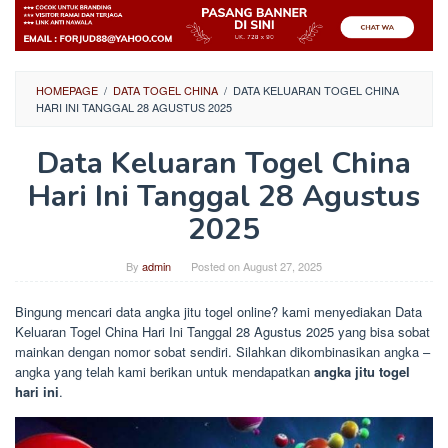
HOMEPAGE
/
DATA TOGEL CHINA
/
DATA KELUARAN TOGEL CHINA
HARI INI TANGGAL 28 AGUSTUS 2025
Data Keluaran Togel China
Hari Ini Tanggal 28 Agustus
2025
By
admin
Posted on
August 27, 2025
Bingung mencari data angka jitu togel online? kami menyediakan Data
Keluaran Togel China Hari Ini Tanggal 28 Agustus 2025 yang bisa sobat
mainkan dengan nomor sobat sendiri. Silahkan dikombinasikan angka –
angka yang telah kami berikan untuk mendapatkan
angka jitu togel
hari ini
.