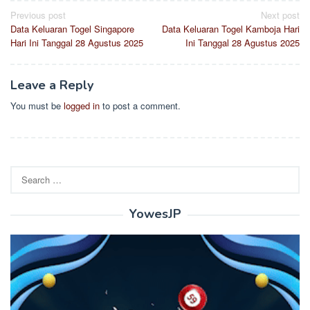
Post
Previous post
Next post
Data Keluaran Togel Singapore
Data Keluaran Togel Kamboja Hari
navigation
Hari Ini Tanggal 28 Agustus 2025
Ini Tanggal 28 Agustus 2025
Leave a Reply
You must be
logged in
to post a comment.
Search
for:
YowesJP