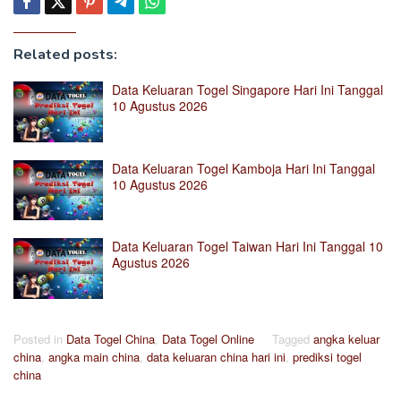
Related posts:
Data Keluaran Togel Singapore Hari Ini Tanggal
10 Agustus 2026
Data Keluaran Togel Kamboja Hari Ini Tanggal
10 Agustus 2026
Data Keluaran Togel Taiwan Hari Ini Tanggal 10
Agustus 2026
Posted in
Data Togel China
,
Data Togel Online
Tagged
angka keluar
china
,
angka main china
,
data keluaran china hari ini
,
prediksi togel
china