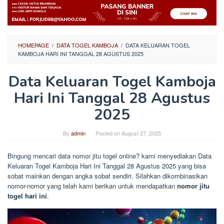
HOMEPAGE
/
DATA TOGEL KAMBOJA
/
DATA KELUARAN TOGEL
KAMBOJA HARI INI TANGGAL 28 AGUSTUS 2025
Data Keluaran Togel Kamboja
Hari Ini Tanggal 28 Agustus
2025
By
admin
Posted on
August 27, 2025
Bingung mencari data nomor jitu togel online? kami menyediakan Data
Keluaran Togel Kamboja Hari Ini Tanggal 28 Agustus 2025 yang bisa
sobat mainkan dengan angka sobat sendiri. Silahkan dikombinasikan
nomor-nomor yang telah kami berikan untuk mendapatkan
nomor jitu
togel hari ini
.