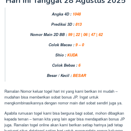
Hari Ini Tanggal 28 Agustus 2025
Angka 4D :
1048
Prediksi 3D :
813
Nomor Main 2D BB :
99 | 22 | 06 | 47 | 62
Colok Macau :
9 – 0
Shio :
KUDA
Colok Bebas :
6
Besar / Kecil :
BESAR
Ramalan Nomor keluar togel hari ini yang kami berikan ini mudah –
mudahan bisa memberikan sobat bonus JP. Ingat untuk
mengkombinasikannya dengan nomor main dari sobat sendiri juga ya.
Apabila rumusan togel kami bisa berguna bagi sobat, mohon dibagikan
kepada teman – teman kita yang lain agar bisa mendapatkan bonus JP
juga. Ramalan togel online akan kami berikan setiap harinya jadi tetap
kunjungi situs datatogel setiap hari untuk mengupdate nomor keluaran.