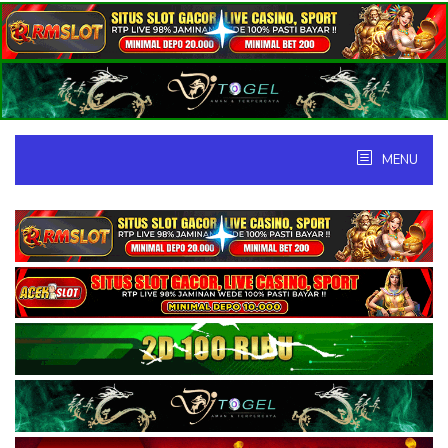
Skip
to
content
MENU