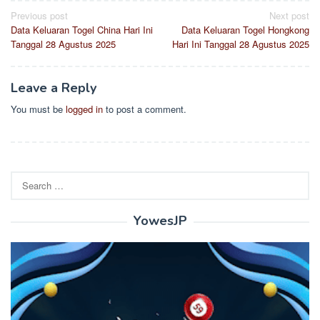
Post
Previous post
Next post
Data Keluaran Togel China Hari Ini
Data Keluaran Togel Hongkong
navigation
Tanggal 28 Agustus 2025
Hari Ini Tanggal 28 Agustus 2025
Leave a Reply
You must be
logged in
to post a comment.
Search
for:
YowesJP