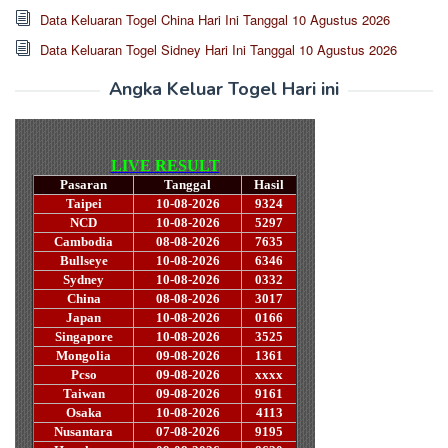
Data Keluaran Togel China Hari Ini Tanggal 10 Agustus 2026
Data Keluaran Togel Sidney Hari Ini Tanggal 10 Agustus 2026
Angka Keluar Togel Hari ini