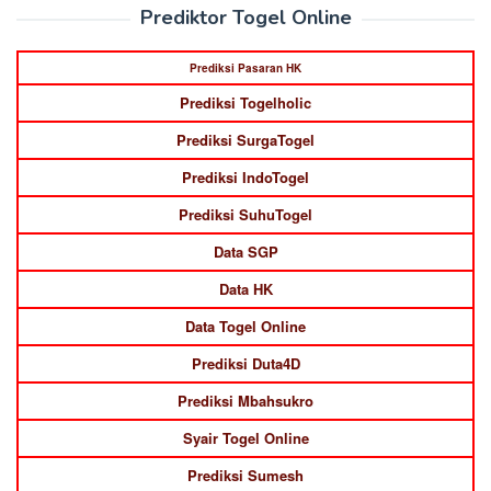
Prediktor Togel Online
Prediksi Pasaran HK
Prediksi Togelholic
Prediksi SurgaTogel
Prediksi IndoTogel
Prediksi SuhuTogel
Data SGP
Data HK
Data Togel Online
Prediksi Duta4D
Prediksi Mbahsukro
Syair Togel Online
Prediksi Sumesh