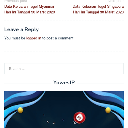
Post
Previous post
Next post
Data Keluaran Togel Myanmar
Data Keluaran Togel Singapura
navigation
Hari Ini Tanggal 30 Maret 2020
Hari Ini Tanggal 30 Maret 2020
Leave a Reply
You must be
logged in
to post a comment.
Search
for:
YowesJP