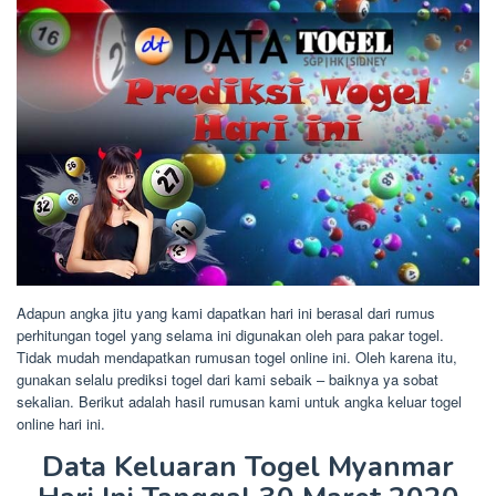
Adapun angka jitu yang kami dapatkan hari ini berasal dari rumus
perhitungan togel yang selama ini digunakan oleh para pakar togel.
Tidak mudah mendapatkan rumusan togel online ini. Oleh karena itu,
gunakan selalu prediksi togel dari kami sebaik – baiknya ya sobat
sekalian. Berikut adalah hasil rumusan kami untuk angka keluar togel
online hari ini.
Data Keluaran Togel Myanmar