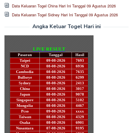
Data Keluaran Togel China Hari Ini Tanggal 09 Agustus 2026
Data Keluaran Togel Sidney Hari Ini Tanggal 09 Agustus 2026
Angka Keluar Togel Hari ini