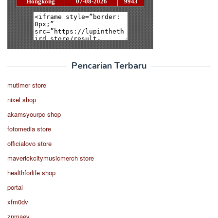
Pencarian Terbaru
mutimer store
nixel shop
akamsyourpc shop
fotomedia store
officialovo store
maverickcitymusicmerch store
healthforlife shop
portal
xfm0dv
znmaev