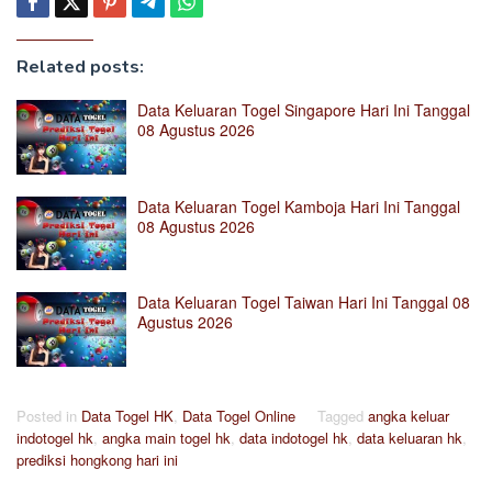
Related posts:
Data Keluaran Togel Singapore Hari Ini Tanggal
08 Agustus 2026
Data Keluaran Togel Kamboja Hari Ini Tanggal
08 Agustus 2026
Data Keluaran Togel Taiwan Hari Ini Tanggal 08
Agustus 2026
Posted in
Data Togel HK
,
Data Togel Online
Tagged
angka keluar
indotogel hk
,
angka main togel hk
,
data indotogel hk
,
data keluaran hk
,
prediksi hongkong hari ini