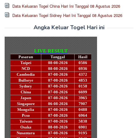
Data Keluaran Togel China Hari Ini Tanggal 08 Agustus 2026
Data Keluaran Togel Sidney Hari Ini Tanggal 08 Agustus 2026
Angka Keluar Togel Hari ini