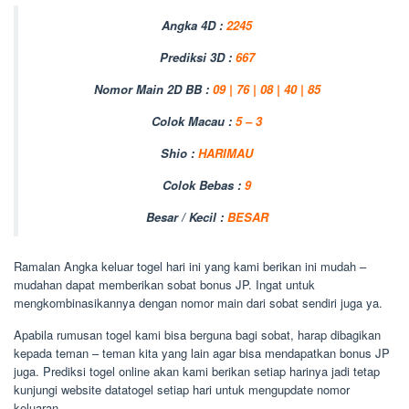
Angka 4D :
2245
Prediksi 3D :
667
Nomor Main 2D BB :
09 | 76 | 08 | 40 | 85
Colok Macau :
5 – 3
Shio :
HARIMAU
Colok Bebas :
9
Besar / Kecil :
BESAR
Ramalan Angka keluar togel hari ini yang kami berikan ini mudah –
mudahan dapat memberikan sobat bonus JP. Ingat untuk
mengkombinasikannya dengan nomor main dari sobat sendiri juga ya.
Apabila rumusan togel kami bisa berguna bagi sobat, harap dibagikan
kepada teman – teman kita yang lain agar bisa mendapatkan bonus JP
juga. Prediksi togel online akan kami berikan setiap harinya jadi tetap
kunjungi website datatogel setiap hari untuk mengupdate nomor
keluaran.