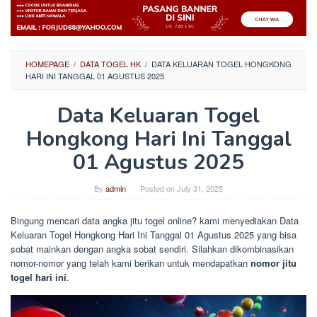
HOMEPAGE
/
DATA TOGEL HK
/
DATA KELUARAN TOGEL HONGKONG
HARI INI TANGGAL 01 AGUSTUS 2025
Data Keluaran Togel
Hongkong Hari Ini Tanggal
01 Agustus 2025
By
admin
Posted on
July 31, 2025
Bingung mencari data angka jitu togel online? kami menyediakan Data
Keluaran Togel Hongkong Hari Ini Tanggal 01 Agustus 2025 yang bisa
sobat mainkan dengan angka sobat sendiri. Silahkan dikombinasikan
nomor-nomor yang telah kami berikan untuk mendapatkan
nomor jitu
togel hari ini
.