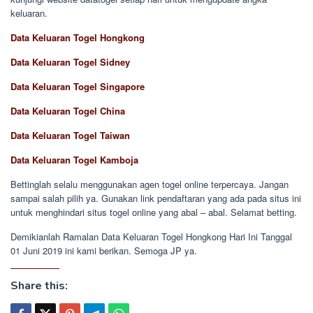
keluaran.
Data Keluaran Togel Hongkong
Data Keluaran Togel Sidney
Data Keluaran Togel Singapore
Data Keluaran Togel China
Data Keluaran Togel Taiwan
Data Keluaran Togel Kamboja
Bettinglah selalu menggunakan agen togel online terpercaya. Jangan
sampai salah pilih ya. Gunakan link pendaftaran yang ada pada situs ini
untuk menghindari situs togel online yang abal – abal. Selamat betting.
Demikianlah Ramalan Data Keluaran Togel Hongkong Hari Ini Tanggal
01 Juni 2019 ini kami berikan. Semoga JP ya.
Share this: