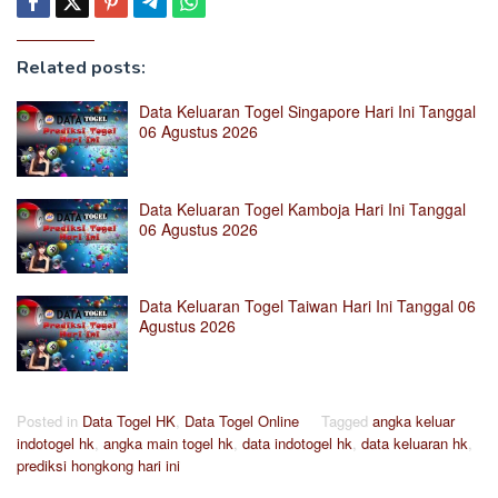
Related posts:
Data Keluaran Togel Singapore Hari Ini Tanggal
06 Agustus 2026
Data Keluaran Togel Kamboja Hari Ini Tanggal
06 Agustus 2026
Data Keluaran Togel Taiwan Hari Ini Tanggal 06
Agustus 2026
Posted in
Data Togel HK
,
Data Togel Online
Tagged
angka keluar
indotogel hk
,
angka main togel hk
,
data indotogel hk
,
data keluaran hk
,
prediksi hongkong hari ini