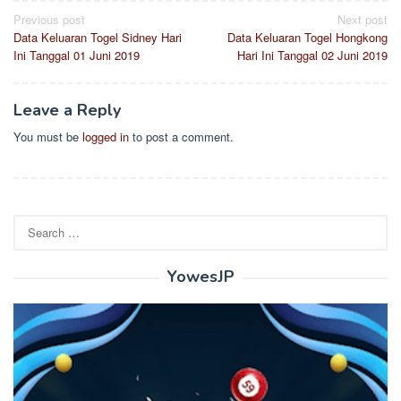
Post
Previous post
Next post
Data Keluaran Togel Sidney Hari
Data Keluaran Togel Hongkong
navigation
Ini Tanggal 01 Juni 2019
Hari Ini Tanggal 02 Juni 2019
Leave a Reply
You must be
logged in
to post a comment.
Search
for:
YowesJP