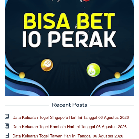
Recent Posts
Data Keluaran Togel Singapore Hari Ini Tanggal 06 Agustus 2026
Data Keluaran Togel Kamboja Hari Ini Tanggal 06 Agustus 2026
Data Keluaran Togel Taiwan Hari Ini Tanggal 06 Agustus 2026