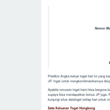
Nomor Ma
Prediksi Angka keluar togel hari ini yang
JP. Ingat untuk mengkombinasikannya denga
Apabila rumusan togel kami bisa berguna ba
supaya bisa mendapatkan bonus JP juga. Pre
kunjungi situs datatogel setiap hari untuk
Data Keluaran Togel Hongkong