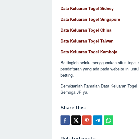
Data Keluaran Togel Sidney
Data Keluaran Togel Singapore
Data Keluaran Togel China
Data Keluaran Togel Taiwan
Data Keluaran Togel Kamboja
Bettinglah selalu menggunakan situs togel 
pendaftaran yang ada pada website ini untu
betting.
Demikianlah Ramalan Data Keluaran Togel H
Semoga JP ya.
Share this:
Related posts: