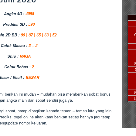
Angka 4D :
4098
Prediksi 3D :
590
in 2D BB :
89 | 87 | 65 | 63 | 52
Colok Macau :
3 – 2
Shio :
NAGA
Colok Bebas :
2
Besar / Kecil :
BESAR
 kami berikan ini mudah – mudahan bisa memberikan sobat bonus
n angka main dari sobat sendiri juga ya.
gi sobat, harap dibagikan kepada teman – teman kita yang lain
diksi togel online akan kami berikan setiap harinya jadi tetap
 mengupdate nomor keluaran.