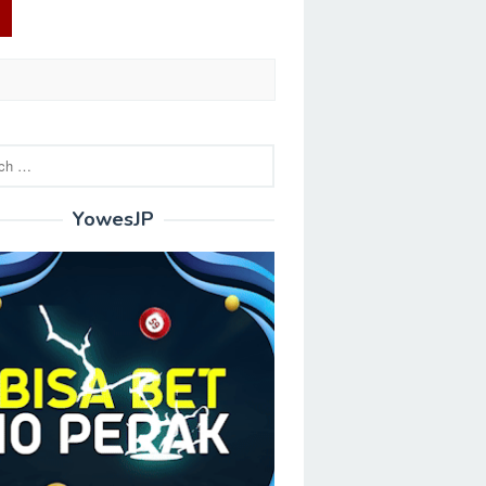
YowesJP