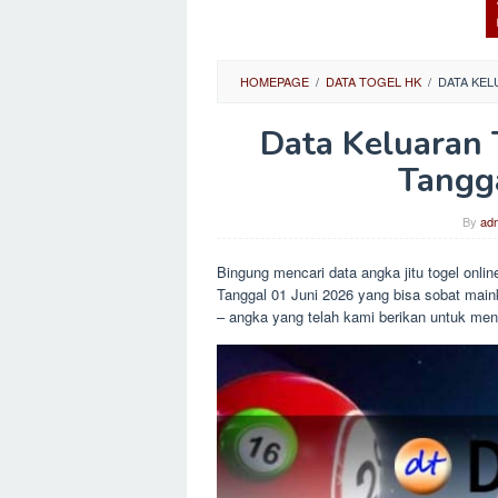
HOMEPAGE
/
DATA TOGEL HK
/
DATA KEL
Data Keluaran 
Tangga
By
ad
Bingung mencari data angka jitu togel onl
Tanggal 01 Juni 2026 yang bisa sobat main
– angka yang telah kami berikan untuk me