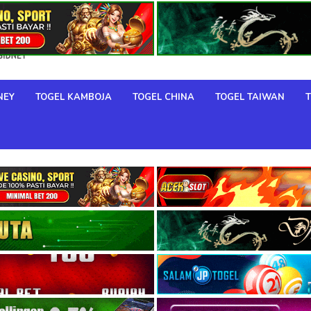
NEY
TOGEL KAMBOJA
TOGEL CHINA
TOGEL TAIWAN
T