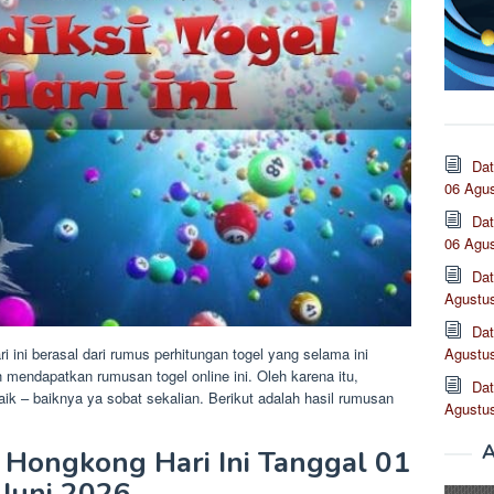
Dat
06 Agu
Dat
06 Agu
Dat
Agustu
Dat
ini berasal dari rumus perhitungan togel yang selama ini
Agustu
h mendapatkan rumusan togel online ini. Oleh karena itu,
Dat
aik – baiknya ya sobat sekalian. Berikut adalah hasil rumusan
Agustu
A
 Hongkong Hari Ini Tanggal 01
Juni 2026