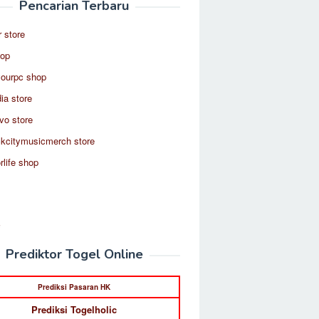
Pencarian Terbaru
 store
hop
ourpc shop
ia store
ovo store
kcitymusicmerch store
rlife shop
v
Prediktor Togel Online
Prediksi Pasaran HK
Prediksi Togelholic