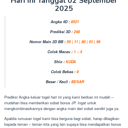
Hari Ini Tanggal 02 September
2025
Angka 4D :
8521
Prediksi 3D :
248
Nomor Main 2D BB :
59 | 11 | 80 | 01 | 96
Colok Macau :
1 – 4
Shio :
KUDA
Colok Bebas :
8
Besar / Kecil :
BESAR
Prediksi Angka keluar togel hari ini yang kami berikan ini mudah –
mudahan bisa memberikan sobat bonus JP. Ingat untuk
mengkombinasikannya dengan angka main dari sobat sendiri juga ya.
Apabila rumusan togel kami bisa berguna bagi sobat, harap dibagikan
kepada teman – teman kita yang lain supaya bisa mendapatkan bonus