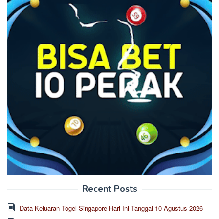
Recent Posts
Data Keluaran Togel Singapore Hari Ini Tanggal 10 Agustus 2026