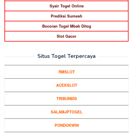
Syair Togel Online
Prediksi Sumesh
Bocoran Togel Mbah Ditog
Slot Gacor
Situs Togel Terpercaya
RMSLOT
ACEKSLOT
TRIBUN855
SALAMJPTOGEL
PONDOKWIN