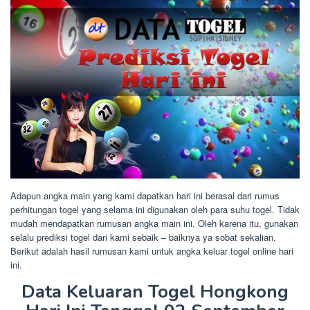
Adapun angka main yang kami dapatkan hari ini berasal dari rumus
perhitungan togel yang selama ini digunakan oleh para suhu togel. Tidak
mudah mendapatkan rumusan angka main ini. Oleh karena itu, gunakan
selalu prediksi togel dari kami sebaik – baiknya ya sobat sekalian.
Berikut adalah hasil rumusan kami untuk angka keluar togel online hari
ini.
Data Keluaran Togel Hongkong