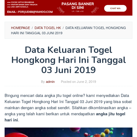
HOMEPAGE
/
DATA TOGEL HK
/
DATA KELUARAN TOGEL HONGKONG
HARI INI TANGGAL 03 JUNI 2019
Data Keluaran Togel
Hongkong Hari Ini Tanggal
03 Juni 2019
By
admin
Posted on
June 2, 2019
Bingung mencari data angka jitu togel online? kami menyediakan Data
Keluaran Togel Hongkong Hari Ini Tanggal 03 Juni 2019 yang bisa sobat
mainkan dengan angka sobat sendiri. Silahkan dikombinasikan angka –
angka yang telah kami berikan untuk mendapatkan
angka jitu togel
hari ini
.