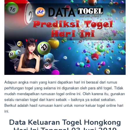
Adapun angka main yang kami dapatkan hari ini berasal dari rumus
perhitungan togel yang selama ini digunakan oleh para ahli togel. Tidak
mudah mendapatkan rumusan togel online ini. Oleh karena itu, gunakan
selalu ramalan togel dari kami sebaik – baiknya ya sobat sekalian.
Berikut adalah hasil rumusan kami untuk nomor keluar togel online hari
ini.
Data Keluaran Togel Hongkong