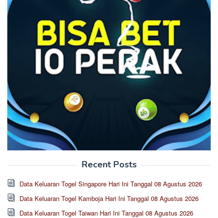
Recent Posts
Data Keluaran Togel Singapore Hari Ini Tanggal 08 Agustus 2026
Data Keluaran Togel Kamboja Hari Ini Tanggal 08 Agustus 2026
Data Keluaran Togel Taiwan Hari Ini Tanggal 08 Agustus 2026