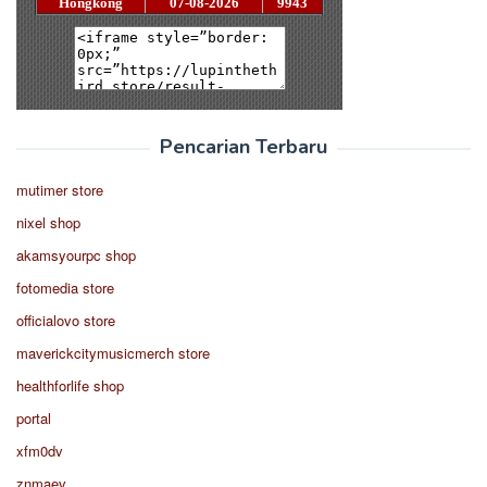
Pencarian Terbaru
mutimer store
nixel shop
akamsyourpc shop
fotomedia store
officialovo store
maverickcitymusicmerch store
healthforlife shop
portal
xfm0dv
znmaev