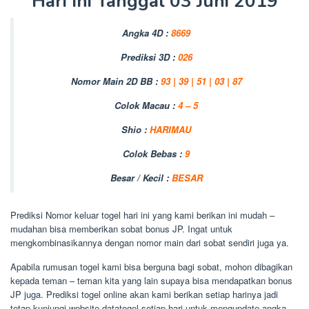
Hari Ini Tanggal 03 Juni 2019
Angka 4D :
8669
Prediksi 3D :
026
Nomor Main 2D BB :
93 | 39 | 51 | 03 | 87
Colok Macau :
4 – 5
Shio :
HARIMAU
Colok Bebas :
9
Besar / Kecil :
BESAR
Prediksi Nomor keluar togel hari ini yang kami berikan ini mudah –
mudahan bisa memberikan sobat bonus JP. Ingat untuk
mengkombinasikannya dengan nomor main dari sobat sendiri juga ya.
Apabila rumusan togel kami bisa berguna bagi sobat, mohon dibagikan
kepada teman – teman kita yang lain supaya bisa mendapatkan bonus
JP juga. Prediksi togel online akan kami berikan setiap harinya jadi
tetap kunjungi website datatogel setiap hari untuk mengupdate angka