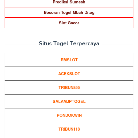
Prediksi Sumesh
Bocoran Togel Mbah Ditog
Slot Gacor
Situs Togel Terpercaya
RMSLOT
ACEKSLOT
TRIBUN855
SALAMJPTOGEL
PONDOKWIN
TRIBUN118